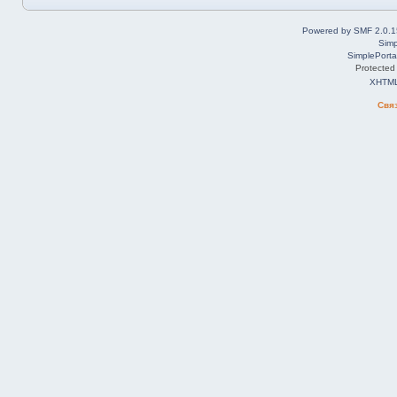
Powered by SMF 2.0.1
Simp
SimplePorta
Protected
XHTM
Свя