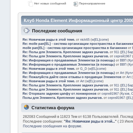
Нет новых сообщений
Перенаправление
Клуб Honda Element Информационный центр 2006
Последние сообщения
Re: Новичкам рады в этой теме.
от
nick65
(
w[EL]come
)
Re: molle pan[EL] - система организации пространства в багажник
molle pan[EL] - система организации пространства в багажнике
от
Re: Полы для Элемента. Крепление задних рычагов.
от
911
(
[EL] Ба
Re: Полы для Элемента. Крепление задних рычагов.
от
сергей1967
Re: Информация о продаваемых Элементах (в помощь)
от
ВВП
(
Ку
Re: Информация о продаваемых Элементах (в помощь)
от
ВВП
(
Ку
Re: Новичкам рады в этой теме.
от
G_D
(
w[EL]come
)
Re: Информация о продаваемых Элементах (в помощь)
от
Art
(
Куп
Re: Пожалуйста дайте свои отзывы о продавцах Элементов
от
Art
(
Re: Новичкам рады в этой теме.
от
Art
(
w[EL]come
)
Re: Полы для Элемента. Крепление задних рычагов.
от
911
(
[EL] Ба
Re: Полы для Элемента. Крепление задних рычагов.
от
911
(
[EL] Ба
Re: Оторвало заднюю цапфу от лонжеронов
от
сергей1967
(
Кузов, 
Полы для Элемента. Крепление задних рычагов.
от
сергей1967
(
[EL
Статистика форума
282083 Сообщений в 11823 Тем от 6138 Пользователей. После
Последнее сообщение:
"
Re: Новичкам рады в этой...
"
( 23 Июля
Последние сообщения на форуме.