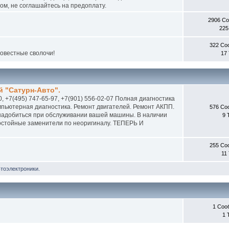
м, не соглашайтесь на предоплату.
2906 С
225
322 Со
совестные сволочи!
17
 "Сатурн-Авто".
0, +7(495) 747-65-97, +7(901) 556-02-07 Полная диагностика
пьютерная диагностика. Ремонт двигателей. Ремонт АКПП.
576 Со
онадобиться при обслуживании вашей машины. В наличии
9 
 достойные заменители по неоригиналу. ТЕПЕРЬ И
255 Со
11
втоэлектроники.
1 Соо
1 