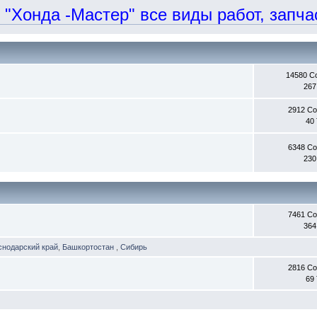
онда -Мастер" все виды работ, запчаст
14580 С
267
2912 С
40
6348 С
230
7461 С
364
снодарский край
,
Башкортостан
,
Сибирь
2816 С
69