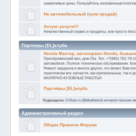
заманчивые цены. Пользуйтесь наложенным платежо
Не автомобильный (купи продай)
Ахтунг-услуги!!!
Некачественный сервис и продукты, или просто бес
Партнеры [EL]клуба
Honda Мастер, автосервис Honda, бывший
Преображенский вал, дом 25а. Тел. +7(985) 762-78-1
автомобиля. Полное техническое обслуживание. Ком
Ремонт карданов и многое другое, что может Вам п
практически все запчасти, как оригинальные, так и
МАЛЯРНО-КУЗОВНЫЕ РАБОТЫ!!
Партнёры [EL]клуба
Подразделы
:
GTAuto.ru (BibikaMarket) интернет-магазин а
Административный раздел
Общие Правила Форума