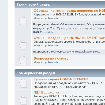
Технический раздел
Обсуждение технических вопросов по H
Характеристики HONDA ELEMENT, вопросы, проблемы
Модератор:
Ivan spite
Подразделы
:
Manual, Общая информация
,
Обслуживание
Аккумулятор, Свет, Музыка
,
Система охлаждения, Обогрев 
HONDA ELEMENT
Отзывы владельцев HONDA ELEMENT. Фото
Отзывы владельцев о своем Элементе, фото- и виде
Модератор:
Ivan spite
Подразделы
:
Борт-журнал других моделей автопрома.
Вопросы по тюнингу
Модератор:
Ivan spite
Коммерческий раздел
Купля-продажа HONDA ELEMENT
Предложения от продавцов и покупателей HONDA EL
внимательно ПРАВИЛА в этом разделе.
[EL] Барахолка
Только для HONDA ELEMENT, перед тем как создать
Будьте внимательны при совершении сделок. Не рис
совершайте сделок со случайными людьми. Внимател