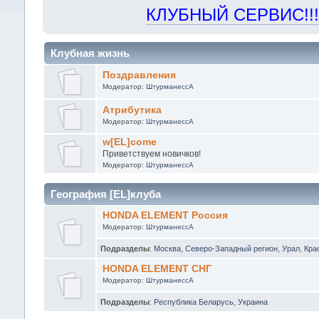
КЛУБНЫЙ СЕРВИС!!! "Х
Клубная жизнь
Поздравления
Модератор:
ШтурманессА
Атрибутика
Модератор:
ШтурманессА
w[EL]come
Приветствуем новичков!
Модератор:
ШтурманессА
География [EL]клуба
HONDA ELEMENT Россия
Модератор:
ШтурманессА
Подразделы
:
Москва
,
Северо-Западный регион
,
Урал
,
Кра
HONDA ELEMENT СНГ
Модератор:
ШтурманессА
Подразделы
:
Республика Беларусь
,
Украина