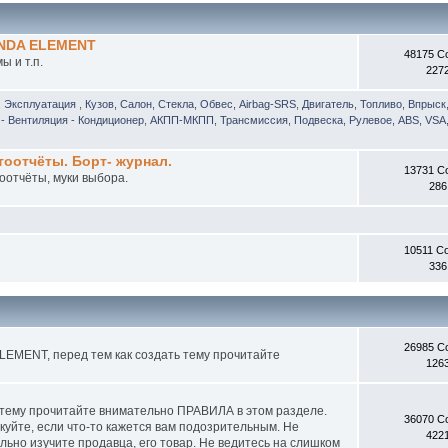
ONDA ELEMENT
48175 С
 и т.п.
227
, Эксплуатация
,
Кузов, Салон, Стекла, Обвес, Airbag-SRS
,
Двигатель, Топливо, Впрыск
- Вентиляция - Кондиционер
,
АКПП-МКПП, Трансмиссия, Подвеска, Рулевое, ABS, VSA,
отчёты. Борт- журнал.
13731 С
оотчёты, муки выбора.
286
10511 С
336
26985 С
EMENT, перед тем как создать тему прочитайте
126
 тему прочитайте внимательно ПРАВИЛА в этом разделе.
36070 С
куйте, если что-то кажется вам подозрительным. Не
422
ьно изучите продавца, его товар. Не ведитесь на слишком