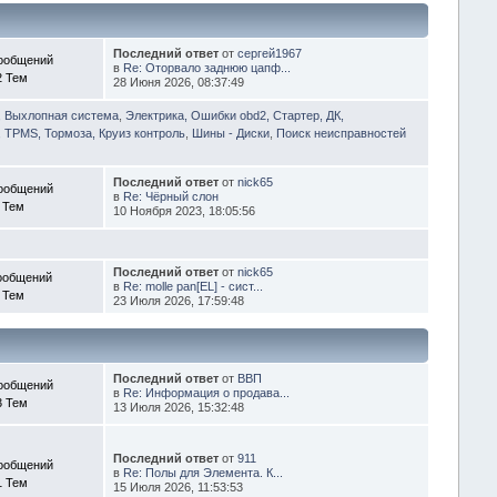
Последний ответ
от
сергей1967
ообщений
в
Re: Оторвало заднюю цапф...
2 Тем
28 Июня 2026, 08:37:49
, Выхлопная система
,
Электрика, Ошибки obd2, Стартер, ДК,
 TPMS, Тормоза, Круиз контроль
,
Шины - Диски
,
Поиск неисправностей
Последний ответ
от
nick65
ообщений
в
Re: Чёрный слон
 Тем
10 Ноября 2023, 18:05:56
Последний ответ
от
nick65
ообщений
в
Re: molle pan[EL] - сист...
 Тем
23 Июля 2026, 17:59:48
Последний ответ
от
ВВП
ообщений
в
Re: Информация о продава...
3 Тем
13 Июля 2026, 15:32:48
Последний ответ
от
911
ообщений
в
Re: Полы для Элемента. К...
1 Тем
15 Июля 2026, 11:53:53