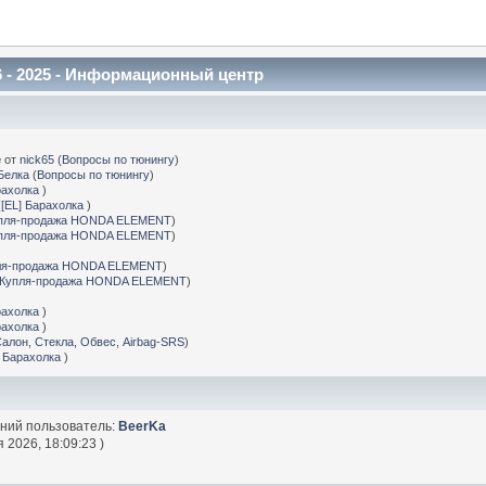
 - 2025 - Информационный центр
е
от
nick65
(
Вопросы по тюнингу
)
Белка
(
Вопросы по тюнингу
)
рахолка
)
(
[EL] Барахолка
)
пля-продажа HONDA ELEMENT
)
пля-продажа HONDA ELEMENT
)
ля-продажа HONDA ELEMENT
)
Купля-продажа HONDA ELEMENT
)
рахолка
)
рахолка
)
Салон, Стекла, Обвес, Airbag-SRS
)
] Барахолка
)
дний пользователь:
BeerKa
 2026, 18:09:23 )