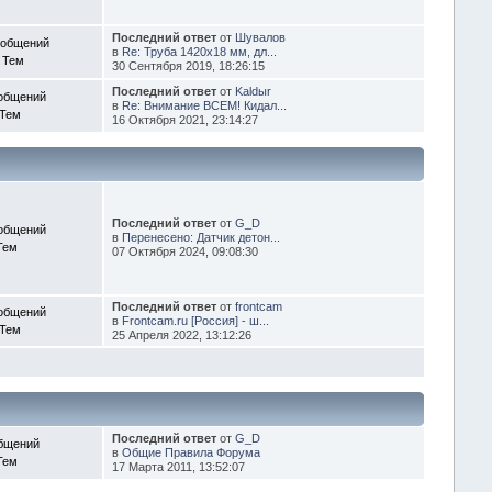
Последний ответ
от
Шувалов
ообщений
в
Re: Труба 1420х18 мм, дл...
 Тем
30 Сентября 2019, 18:26:15
Последний ответ
от
Kaldыr
общений
в
Re: Внимание ВСЕМ! Кидал...
 Тем
16 Октября 2021, 23:14:27
Последний ответ
от
G_D
общений
в
Перенесено: Датчик детон...
Тем
07 Октября 2024, 09:08:30
Последний ответ
от
frontcam
общений
в
Frontcam.ru [Россия] - ш...
 Тем
25 Апреля 2022, 13:12:26
Последний ответ
от
G_D
бщений
в
Общие Правила Форума
Тем
17 Марта 2011, 13:52:07