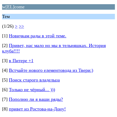
w[EL]come
Тем
(1/26)
>
>>
[1]
Новичкам рады в этой теме.
[2]
Привет, нас мало но мы в тельняшках. История
клуба!!!!
[3]
в Питере +1
[4]
Встчайте нового елементовода из Твери:)
[5]
Поиск старого владельца
[6]
Только не чёрный... )))
[7]
Пополню ли я ваши ряды?
[8]
привет из Ростова-на-Дону!