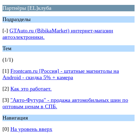
Партнёры [EL]клуба
Подразделы
[-]
GTAuto.ru (BibikaMarket) интернет-магазин
автоэлектроники.
Тем
(1/1)
[1]
Frontcam.ru [Россия] - штатные магнитолы на
Android - скидка 5% + камера
[2]
Как это работает.
[3]
"Авто-Футура" - продажа автомобильных шин по
оптовым ценам в СПБ.
Навигация
[0]
На уровень вверх