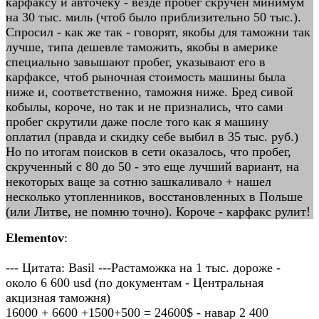
карфаксу и авточеку - везде пробег скручен минимум
на 30 тыс. миль (чтоб было приблизительно 50 тыс.).
Спросил - как же так - говорят, якобы для таможни так
лучше, типа дешевле таможить, якобы в америке
специально завышают пробег, указывают его в
карфаксе, чтоб рыночная стоимость машины была
ниже и, соответственно, таможня ниже. Бред сивой
кобылы, короче, но так и не признались, что сами
пробег скрутили даже после того как я машину
оплатил (правда и скидку себе выбил в 35 тыс. руб.)
Но по итогам поисков в сети оказалось, что пробег,
скрученный с 80 до 50 - это еще лучший вариант, на
некоторых ваще за сотню зашкаливало + нашел
несколько утопленников, восстановленных в Польше
(или Литве, не помню точно). Короче - карфакс рулит!
Elementov
:
--- Цитата: Basil ---Растаможка на 1 тыс. дороже -
около 6 600 usd (по документам - Центральная
акцизная таможня)
16000 + 6600 +1500+500 = 24600$ - навар 2 400