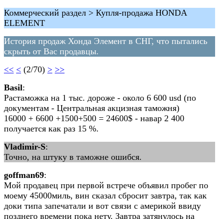
Коммерческий раздел > Купля-продажа HONDA
ELEMENT
История продаж Хонда Элемент в СНГ, что пытались
скрыть от Вас продавцы.
<<
<
(2/70)
>
>>
Basil
:
Растаможка на 1 тыс. дороже - около 6 600 usd (по
документам - Центральная акцизная таможня)
16000 + 6600 +1500+500 = 24600$ - навар 2 400
получается как раз 15 %.
Vladimir-S
:
Точно, на штуку в таможне ошибся.
goffman69
:
Мой продавец при первой встрече объявил пробег по
моему 45000миль, вин сказал сбросит завтра, так как
доки типа запечатали и вот связи с америкой ввиду
позднего времени пока нету. Завтра затянулось на