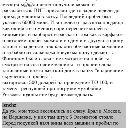
месяц-а х@@ли денег получили можно и
расслабиться. ВИН прислали где то за две недели до
прихода машины в котку. Последний пробег был
указан в 60000 миль. И вот млел от рассказа продавца
как ошибся его менагер при пересчете милей в
километры и наоборот и рассказ о том как в карфаксе
и авточеке пробег можно и в одну и в другую сторону
записать за деньги, так как они обе частные компании
и за бабло из сальваджа новую машину сделают .
Финишом были слова - не смотрите на пробег-а
смотрите на состояние машины и прочии слова
записанные на его жесткий диск в папку "впаривание
скрученного пробега".
выторговал 500 доларей на проведение ТО 100, и
замену треснувшей при погрузке мухобойки.
Резюме: подонки-не буду рекомендовать.
lenchz
:
Да уж, мои тоже веселились на славу. Брал в Москве,
на Варшавке, у них там штук 5 Элементов стояло.
Перед покупкой взял вины всех машин и пробил по