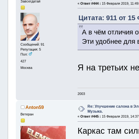
Завсегдатай
«
Ответ #444 :
15 Февраля 2019, 11:49
Цитата: 911 от 15
А в чём отличия о
Эти удобнее для 
Сообщений: 91
Репутация: 5
Пол:
427
Я на третьих не
Москва
2003
Re: Улучшение салона в Эл
Anton59
Музыка.
Ветеран
«
Ответ #445 :
15 Февраля 2019, 14:37
Каркас там сил