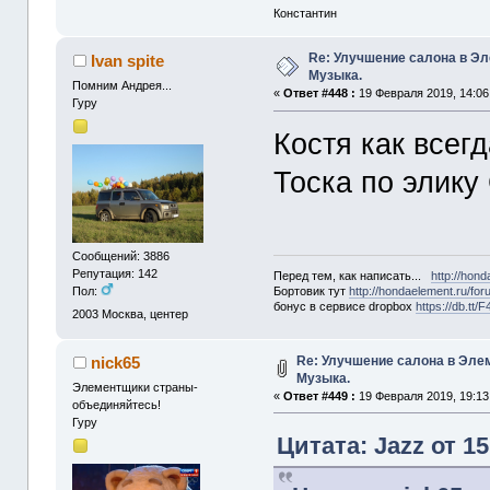
Константин
Re: Улучшение салона в Эл
Ivan spite
Музыка.
Помним Андрея...
«
Ответ #448 :
19 Февраля 2019, 14:06
Гуру
Костя как всег
Тоска по элику
Сообщений: 3886
Репутация: 142
Перед тем, как написать...
http://hon
Бортовик тут
http://hondaelement.ru/f
Пол:
бонус в сервисе dropbox
https://db.tt
2003
Москва, центер
Re: Улучшение салона в Элем
nick65
Музыка.
Элементщики страны-
«
Ответ #449 :
19 Февраля 2019, 19:13
объединяйтесь!
Гуру
Цитата: Jazz от 1