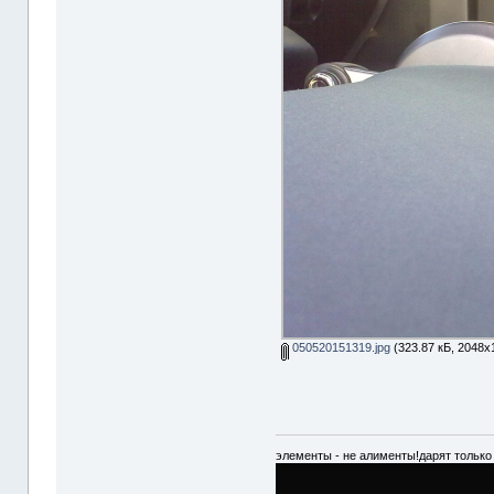
050520151319.jpg
(323.87 кБ, 2048x
элементы - не алименты!дарят только 