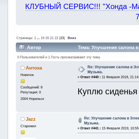
КЛУБНЫЙ СЕРВИС!!! "Хонда -Маст
Страницы:
1
...
19
20
21
22
[
23
]
Вниз
Автор
Тема: Улучшение салона в 
0 Пользователей и 1 Гость просматривают эту тему.
Re: Улучшение салона в Эл
Антоха
Музыка.
Новичок
«
Ответ #440 :
11 Февраля 2018, 21:14
Сообщений: 8
Куплю сиденья п
Репутация: 0
2004
Норильск
Re: Улучшение салона в Элем
Jazz
Музыка.
Старожил
«
Ответ #441 :
15 Февраля 2019, 10:55