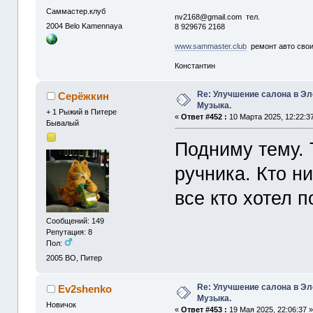
Саммастер.клуб
nv2168@gmail.com тел.
2004
Belo Kamennaya
8 929676 2168
www.sammaster.club
ремонт авто сво
Константин
Re: Улучшение салона в Эл
Серёжкин
Музыка.
+ 1 Рыжий в Питере
«
Ответ #452 :
10 Марта 2025, 12:22:3
Бывалый
Подниму тему. 
ручника. Кто н
все кто хотел 
Сообщений: 149
Репутация: 8
Пол:
2005
ВО, Питер
Re: Улучшение салона в Эл
Ev2shenko
Музыка.
Новичок
«
Ответ #453 :
19 Мая 2025, 22:06:37 