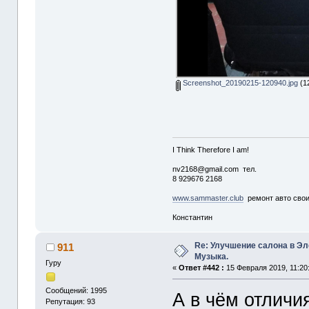
Screenshot_20190215-120940.jpg
(1
I Think Therefore I am!
nv2168@gmail.com тел.
8 929676 2168
www.sammaster.club
ремонт авто сво
Константин
Re: Улучшение салона в Эл
911
Музыка.
Гуру
«
Ответ #442 :
15 Февраля 2019, 11:20
Сообщений: 1995
А в чём отличия
Репутация: 93