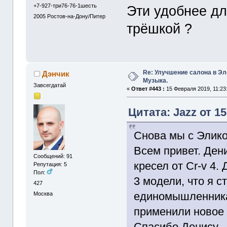
+7-927-три76-76-1шесть
Эти удобнее дл
2005
Ростов-на-Дону/Питер
трёшкой ?
Re: Улучшение салона в Эл
Дэнчик
Музыка.
Завсегдатай
«
Ответ #443 :
15 Февраля 2019, 11:23
Цитата: Jazz от 1
Снова мы с Элик
Всем привет. Ден
Сообщений: 91
кресел от Cr-v 4.
Репутация: 5
Пол:
3 модели, что я 
427
единомышленникам
Москва
применили новое
Спасибо Денису. 