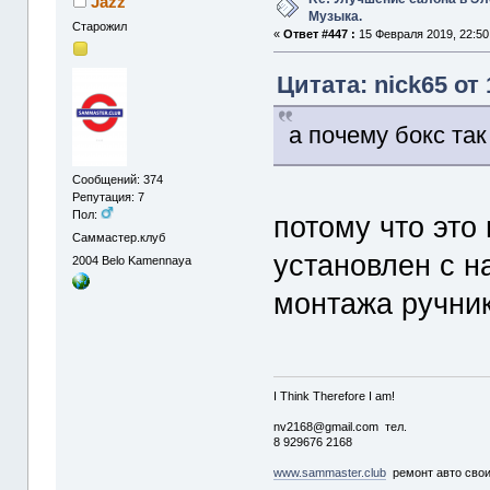
Jazz
Музыка.
Старожил
«
Ответ #447 :
15 Февраля 2019, 22:50
Цитата: nick65 от
а почему бокс та
Сообщений: 374
Репутация: 7
Пол:
потому что это 
Саммастер.клуб
установлен с н
2004
Belo Kamennaya
монтажа ручник
I Think Therefore I am!
nv2168@gmail.com тел.
8 929676 2168
www.sammaster.club
ремонт авто сво