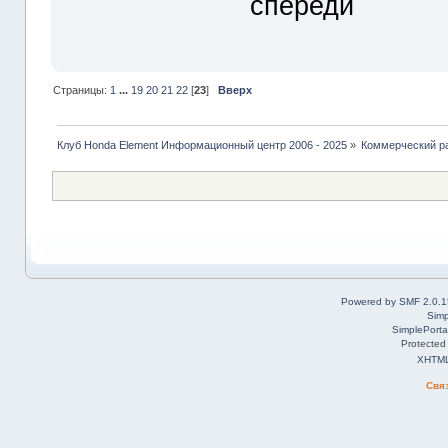
спереди
Страницы:
1
...
19
20
21
22
[
23
]
Вверх
Клуб Honda Element Информационный центр 2006 - 2025
»
Коммерческий р
Powered by SMF 2.0.1
Simp
SimplePorta
Protected
XHTM
Свя