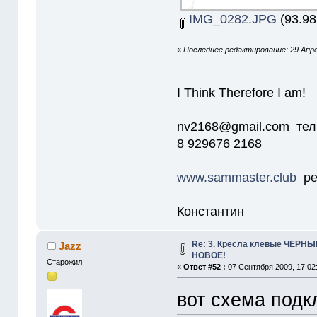
IMG_0282.JPG
(93.98
«
Последнее редактирование: 29 Апре
I Think Therefore I am!
nv2168@gmail.com тел
8 929676 2168
www.sammaster.club
ре
Константин
Re: 3. Кресла клевые ЧЕРНЫЕ
Jazz
НОВОЕ!
Старожил
«
Ответ #52 :
07 Сентября 2009, 17:02
вот схема подк