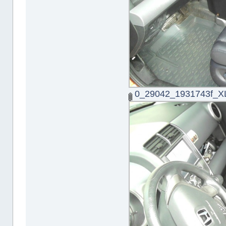
0_29042_1931743f_XL