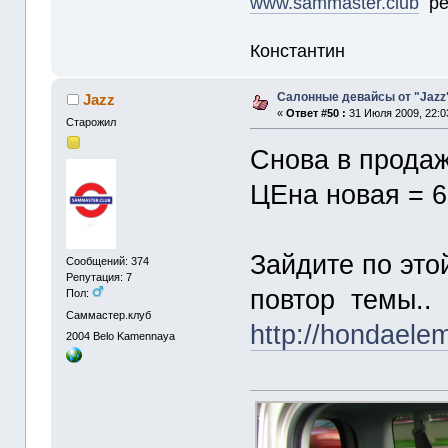
www.sammaster.club
ре
Константин
Салонные девайсы от "Jazz
Jazz
«
Ответ #50 :
31 Июля 2009, 22:0
Старожил
Снова в продаж
ЦЕна новая = 
Зайдите по это
Сообщений: 374
Репутация: 7
повтор темы..
Пол:
Саммастер.клуб
http://hondaele
2004
Belo Kamennaya