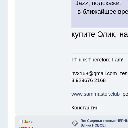
Jazz, подскажи:
-в ближайшее вре
купите Элик, н
I Think Therefore I am!
nv2168@gmail.com тел
8 929676 2168
www.sammaster.club
ре
Константин
Re: Сиденья клевые ЧЕРНЫ
Jazz
Элика НОВОЕ!