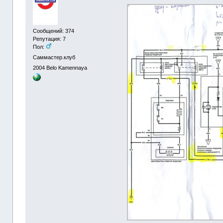
Сообщений: 374
Репутация: 7
Пол:
Саммастер.клуб
2004
Belo Kamennaya