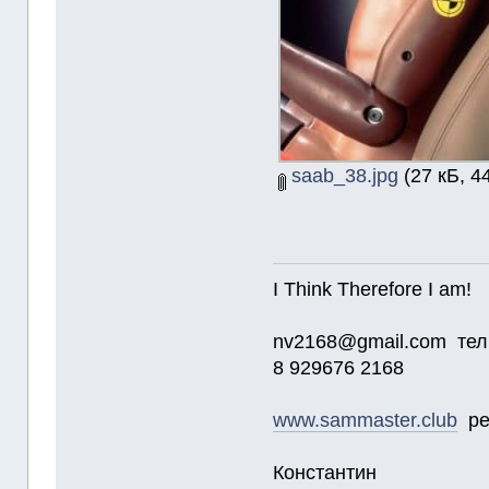
saab_38.jpg
(27 кБ, 4
I Think Therefore I am!
nv2168@gmail.com тел
8 929676 2168
www.sammaster.club
ре
Константин