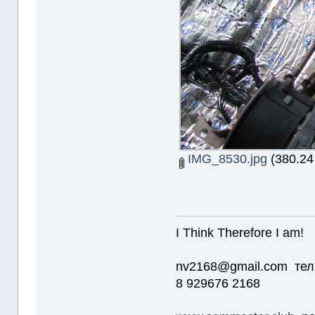
IMG_8530.jpg
(380.24
I Think Therefore I am!
nv2168@gmail.com тел
8 929676 2168