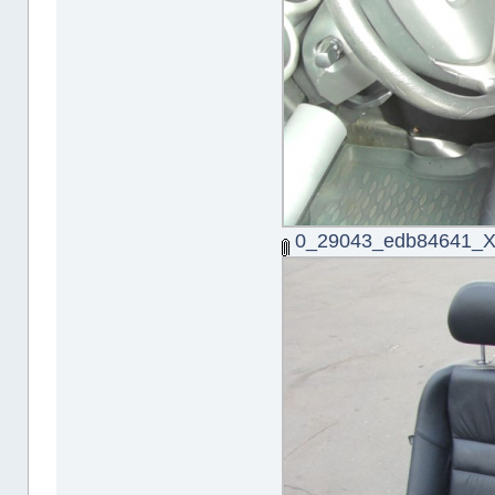
0_29043_edb84641_X