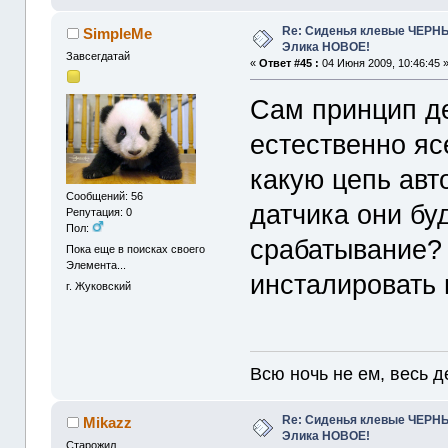
Re: Сиденья клевые ЧЕРНЫ
SimpleMe
Элика НОВОЕ!
Завсегдатай
«
Ответ #45 :
04 Июня 2009, 10:46:45 
Сам принцип де
естественно яс
какую цепь авт
Сообщений: 56
датчика они бу
Репутация: 0
Пол:
срабатывание? 
Пока еще в поисках своего
Элемента...
инсталировать 
г. Жуковский
Всю ночь не ем, весь д
Re: Сиденья клевые ЧЕРНЫ
Mikazz
Элика НОВОЕ!
Старожил