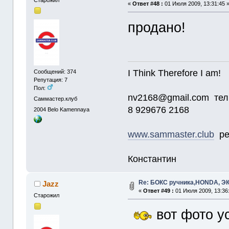
Старожил
«
Ответ #48 :
01 Июля 2009, 13:31:45 
продано!
I Think Therefore I am!
Сообщений: 374
Репутация: 7
Пол:
nv2168@gmail.com тел
Саммастер.клуб
8 929676 2168
2004
Belo Kamennaya
www.sammaster.club
ре
Константин
Re: БОКС ручника,HONDA, 
Jazz
«
Ответ #49 :
01 Июля 2009, 13:36
Старожил
вот фото ус