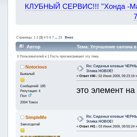
КЛУБНЫЙ СЕРВИС!!! "Хонда -Маст
Страницы:
1
2
[
3
]
4
5
6
7
...
23
Вниз
Автор
Тема: Улучшение салона в 
0 Пользователей и 1 Гость просматривают эту тему.
Re: Сиденья клевые ЧЕРНЫ
Notorious
Элика НОВОЕ!
Бывалый
«
Ответ #40 :
02 Июня 2009, 09:23:19 
Сообщений: 185
это элемент на
Репутация: 4
Пол:
2004
Томск
Re: Сиденья клевые ЧЕРНЫ
SimpleMe
Элика НОВОЕ!
Завсегдатай
«
Ответ #41 :
03 Июня 2009, 09:50:24 