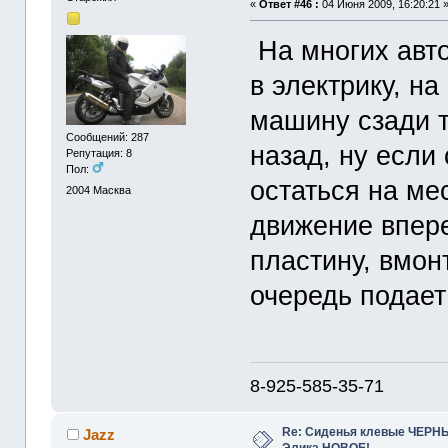
«
Ответ #46 :
04 Июня 2009, 16:20:21 
На многих авто
в электрику, на
машину сзади 
Сообщений: 287
назад, ну если
Репутация: 8
Пол:
остаться на ме
2004
Масква
движение впере
пластину, вмон
очередь подает
8-925-585-35-71
Re: Сиденья клевые ЧЕРНЫ
Jazz
Элика НОВОЕ!