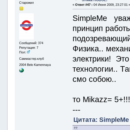
Старожил
«
Ответ #47 :
04 Июня 2009, 23:27:01 
SimpleMe уваж
принцип работы 
подозревающий.
Сообщений: 374
Физика.. механи
Репутация: 7
Пол:
электрики! Это
Саммастер.клуб
2004
Belo Kamennaya
технологии.. Та
смо собою..
то Mikazz= 5+!!
---
Цитата: SimpleMe 