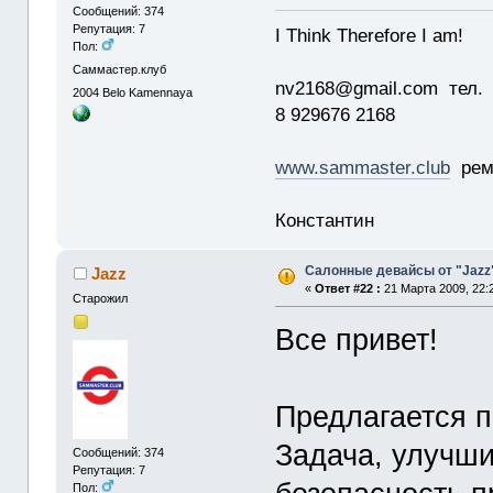
Сообщений: 374
Репутация: 7
I Think Therefore I am!
Пол:
Саммастер.клуб
nv2168@gmail.com тел.
2004
Belo Kamennaya
8 929676 2168
www.sammaster.club
ремо
Константин
Салонные девайсы от "Jazz
Jazz
«
Ответ #22 :
21 Марта 2009, 22:
Старожил
Все привет!
Предлагается п
Задача, улучши
Сообщений: 374
Репутация: 7
Пол: