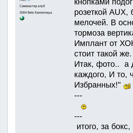
кнопками подог
Саммастер.клуб
розеткой AUX, 
2004
Belo Kamennaya
мелочей. В осн
тормоза верти
Имплант от ХО
стоит такой же.
Итак, фото.. а 
каждого, И то, 
Избранных!"
---
---
итого, за бокс