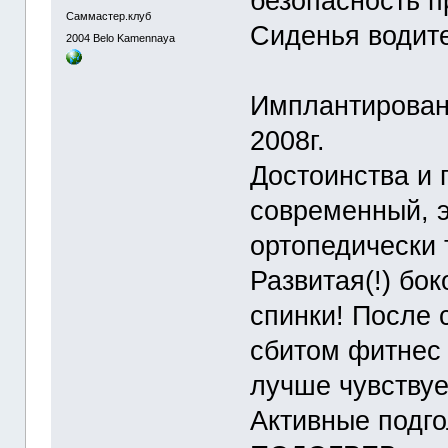
безопасность п
Саммастер.клуб
Сиденья водите
2004
Belo Kamennaya
Имплантирован
2008г.
Достоинства и
современный, 
ортопедически 
Развитая(!) бо
спинки! После 
сбитом фитнес 
лучше чувству
Активные подго