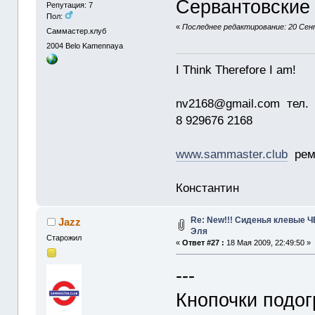
Сервантовские 
Репутация: 7
Пол:
«
Последнее редактирование: 20 Сент
Саммастер.клуб
2004
Belo Kamennaya
I Think Therefore I am!
nv2168@gmail.com тел.
8 929676 2168
www.sammaster.club
ремо
Константин
Re: New!!! Сиденья клевые 
Jazz
Эля
Старожил
«
Ответ #27 :
18 Мая 2009, 22:49:50 »
---
Кнопочки подог