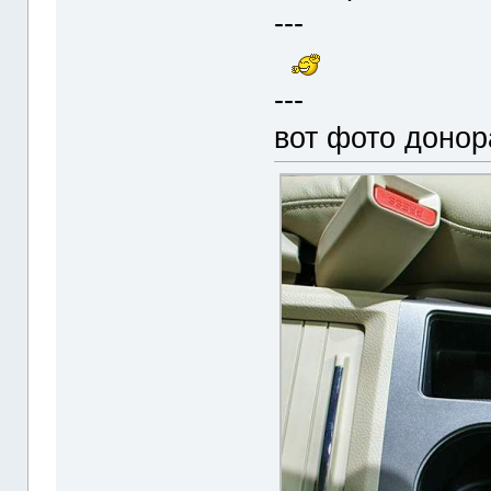
---
---
вот фото доно