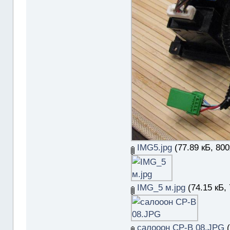
IMG5.jpg
(77.89 кБ, 80
IMG_5 м.jpg
(74.15 кБ,
салооон СР-В 08.JPG
(