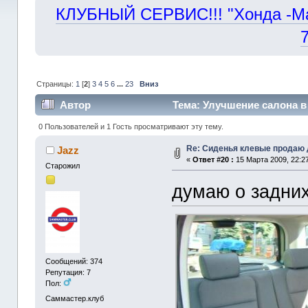
КЛУБНЫЙ СЕРВИС!!! "Хонда -Маст
Страницы:
1
[
2
]
3
4
5
6
...
23
Вниз
Автор
Тема: Улучшение салона в 
0 Пользователей и 1 Гость просматривают эту тему.
Re: Сиденья клевые продаю
Jazz
«
Ответ #20 :
15 Марта 2009, 22:27
Старожил
думаю о задних
Сообщений: 374
Репутация: 7
Пол:
Саммастер.клуб