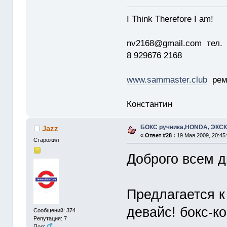
I Think Therefore I am!
nv2168@gmail.com тел.
8 929676 2168
www.sammaster.club
ремо
Константин
БОКС ручника,HONDA, ЭКС
Jazz
«
Ответ #28 :
19 Мая 2009, 20:45
Старожил
Доброго всем 
Предлагается 
девайс! бокс-к
Сообщений: 374
Репутация: 7
Пол: