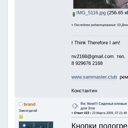
IMG_5116.jpg
(256.65 к
«
Последнее редактирование: 03 Дека
I Think Therefore I am!
nv2168@gmail.com тел.
8 929676 2168
www.sammaster.club
ремо
Константин
Re: New!!! Сиденья клевые
brand
для Эля
Завсегдатай
«
Ответ #23 :
23 Марта 2009, 07:21:48 
Кнопки подогре