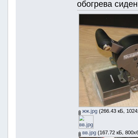
обогрева сиден
жж.jpg
(266.43 кБ, 1024
вв.jpg
(167.72 кБ, 800x