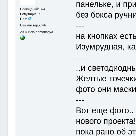
панельке, и при
Сообщений: 374
без бокса ручн
Репутация: 7
Пол:
---
Саммастер.клуб
2004
Belo Kamennaya
на кнопках ест
Изумрудная, ка
---
..и светодиодн
Желтые точечки
фото они маск
---
Вот еще фото..
нового проекта
пока рано об э