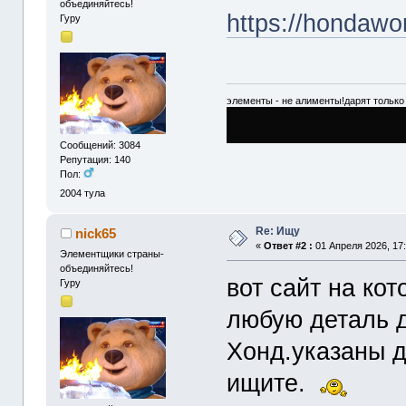
объединяйтесь!
https://hondawo
Гуру
элементы - не алименты!дарят только 
Сообщений: 3084
Репутация: 140
Пол:
2004
тула
Re: Ищу
nick65
«
Ответ #2 :
01 Апреля 2026, 17:
Элементщики страны-
объединяйтесь!
вот сайт на ко
Гуру
любую деталь д
Хонд.указаны д
ищите.