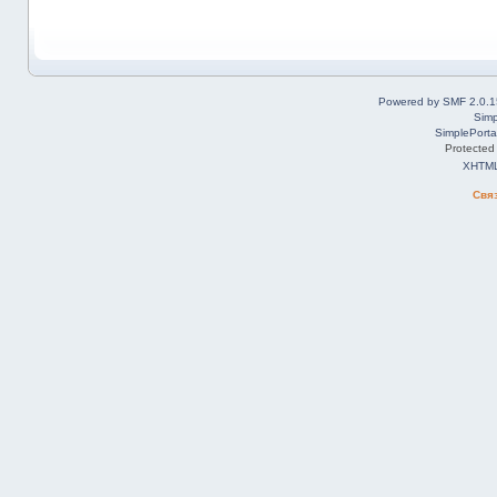
Powered by SMF 2.0.1
Simp
SimplePorta
Protected
XHTM
Свя