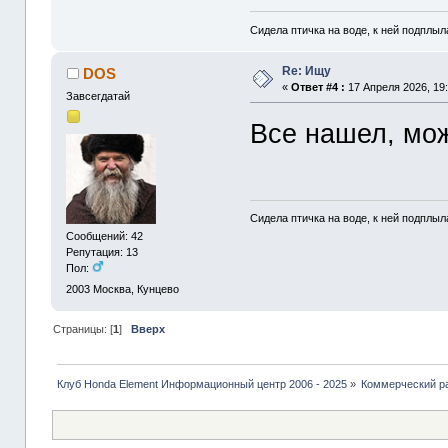
Сидела птичка на воде, к ней подплыла
Re: Ищу
DOS
«
Ответ #4 :
17 Апреля 2026, 19:
Завсегдатай
Все нашел, мо
Сидела птичка на воде, к ней подплыла
Сообщений: 42
Репутация: 13
Пол:
2003
Москва, Кунцево
Страницы: [
1
]
Вверх
Клуб Honda Element Информационный центр 2006 - 2025
»
Коммерческий р