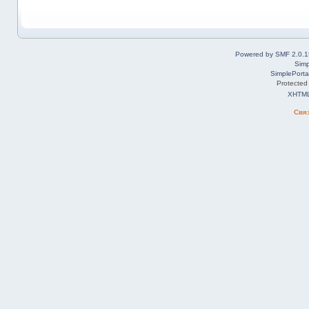
Powered by SMF 2.0.1
Simp
SimplePorta
Protected
XHTM
Свя