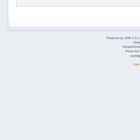
Powered by SMF 2.0.1
Simp
SimplePorta
Protected
XHTM
Свя