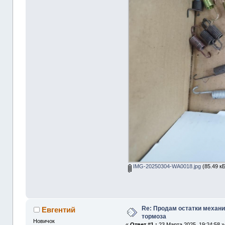
IMG-20250304-WA0018.jpg
(85.49 к
Re: Продам остатки механ
Евгентий
тормоза
Новичок
«
Ответ #1 :
23 Марта 2025, 19:24:58 »