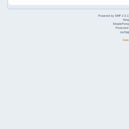
Powered by SMF 2.0.1
Simp
SimplePorta
Protected
XHTM
Свя