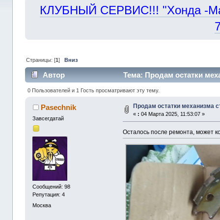
КЛУБНЫЙ СЕРВИС!!! "Хонда -Маст
Страницы: [
1
]
Вниз
Автор
Тема: Продам остатки мех
0 Пользователей и 1 Гость просматривают эту тему.
Продам остатки механизма с
Pasechnik
«
:
04 Марта 2025, 11:53:07 »
Завсегдатай
Осталось после ремонта, может ко
Сообщений: 98
Репутация: 4
Москва