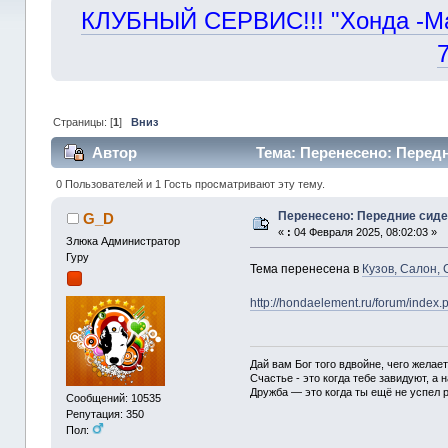
КЛУБНЫЙ СЕРВИС!!! "Хонда -Маст
Страницы: [
1
]
Вниз
Автор
Тема: Перенесено: Передн
0 Пользователей и 1 Гость просматривают эту тему.
Перенесено: Передние сид
G_D
«
:
04 Февраля 2025, 08:02:03 »
Злюка Администратор
Гуру
Тема перенесена в
Кузов, Салон, 
http://hondaelement.ru/forum/index
Дай вам Бог того вдвойне, чего желае
Счастье - это когда тебе завидуют, а н
Дружба — это когда ты ещё не успел р
Сообщений: 10535
Репутация: 350
Пол: