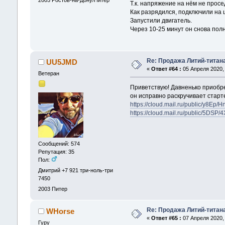
Т.к. напряжение на нём не просе
Как разрядился, подключили на 
Запустили двигатель.
Через 10-25 минут он снова пол
Re: Продажа Литий-титан
UU5JMD
«
Ответ #64 :
05 Апреля 2020, 
Ветеран
Приветствую! Давненько приобре
он исправно раскручивает старте
https://cloud.mail.ru/public/y8Ep
https://cloud.mail.ru/public/5DS
Сообщений: 574
Репутация: 35
Пол:
Дмитрий +7 921 три-ноль-три
7450
2003
Питер
Re: Продажа Литий-титан
WHorse
«
Ответ #65 :
07 Апреля 2020, 
Гуру