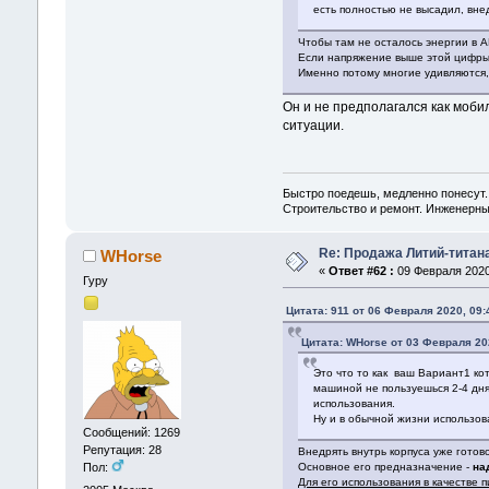
есть полностью не высадил, вне
Чтобы там не осталось энергии в А
Если напряжение выше этой цифры -
Именно потому многие удивляются, 
Он и не предполагался как мобил
ситуации.
Быстро поедешь, медленно понесут.
Строительство и ремонт. Инженерные
Re: Продажа Литий-титан
WHorse
«
Ответ #62 :
09 Февраля 2020,
Гуру
Цитата: 911 от 06 Февраля 2020, 09:
Цитата: WHorse от 03 Февраля 20
Это что то как ваш Вариант1 ко
машиной не пользуешься 2-4 дня
использования.
Ну и в обычной жизни использова
Сообщений: 1269
Репутация: 28
Внедрять внутрь корпуса уже гото
Пол:
Основное его предназначение -
на
Для его использования в качестве п