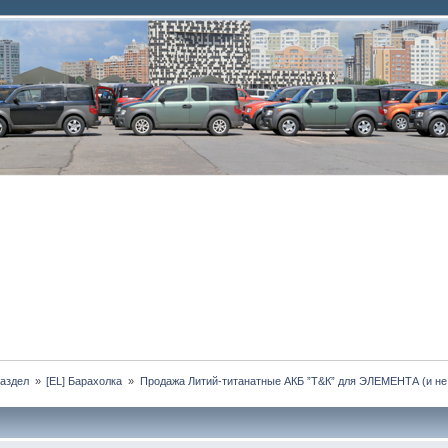
аздел 
»
[EL] Барахолка 
»
Продажа Литий-титанатные АКБ ”Т&К” для ЭЛЕМЕНТА (и не 