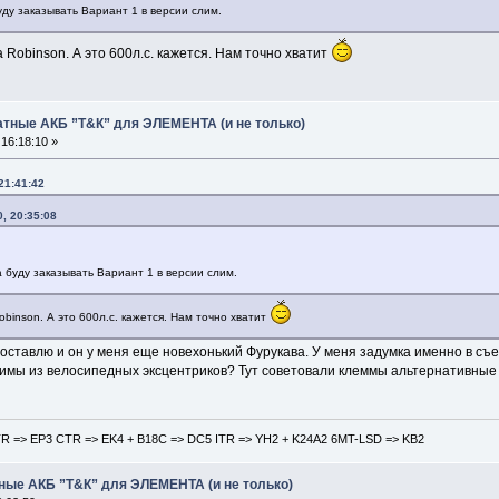
у заказывать Вариант 1 в версии слим.
 Robinson. А это 600л.с. кажется. Нам точно хватит
атные АКБ ”Т&К” для ЭЛЕМЕНТА (и не только)
16:18:10 »
21:41:42
, 20:35:08
уду заказывать Вариант 1 в версии слим.
obinson. А это 600л.с. кажется. Нам точно хватит
оставлю и он у меня еще новехонький Фурукава. У меня задумка именно в съе
имы из велосипедных эксцентриков? Тут советовали клеммы альтернативные у
TR => EP3 CTR => EK4 + B18С => DC5 ITR => YH2 + K24A2 6MT-LSD => KB2
ные АКБ ”Т&К” для ЭЛЕМЕНТА (и не только)