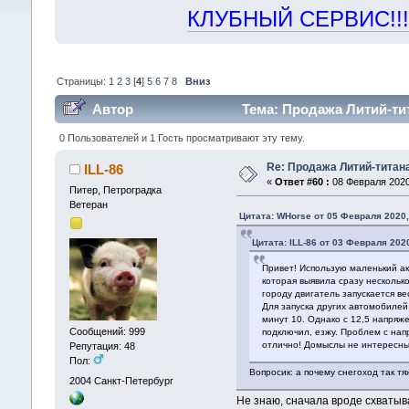
КЛУБНЫЙ СЕРВИС!!! "Х
Страницы:
1
2
3
[
4
]
5
6
7
8
Вниз
Автор
Тема: Продажа Литий-ти
0 Пользователей и 1 Гость просматривают эту тему.
Re: Продажа Литий-титан
ILL-86
«
Ответ #60 :
08 Февраля 2020,
Питер, Петроградка
Ветеран
Цитата: WHorse от 05 Февраля 2020,
Цитата: ILL-86 от 03 Февраля 2020
Привет! Использую маленький ак
которая выявила сразу нескольк
городу двигатель запускается в
Для запуска других автомобилей
минут 10. Однако с 12,5 напряж
Сообщений: 999
подключил, езжу. Проблем с нап
отлично! Домыслы не интересны.
Репутация: 48
Пол:
Вопросик: а почему снегоход так тя
2004
Санкт-Петербург
Не знаю, сначала вроде схватыв