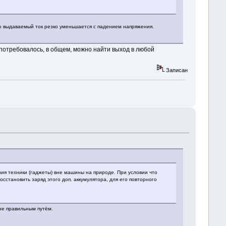
го выдаваемый ток резко уменьшается с падением напряжения.
о потребовалось, в общем, можно найти выход в любой
Записан
ния техники (гаджеты) вне машины на природе. При условии что
сстановить заряд этого доп. аккумулятора, для его повторного
не правильным путём.