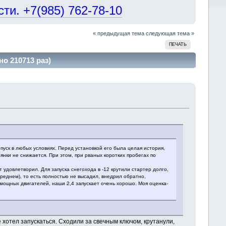
и. +7(985) 762-78-10
« предыдущая тема
следующая тема »
ПЕЧАТЬ
о 210713 раз)
пуск в любых условиях. Перед установкой его была целая история,
нки не снижается. При этом, при рваных коротких пробегах по
 удовлетворил. Для запуска снегохода в -12 крутили стартер долго,
среднем), то есть полностью не высадил, внедрил обратно,
 мощных двигателей, наши 2,4 запускает очень хорошо. Моя оценка-
 хотел запускаться. Сходили за свечным ключом, крутанули,