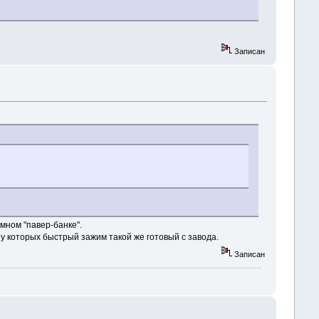
Записан
мном "павер-банке".
 которых быстрый зажим такой же готовый с завода.
Записан