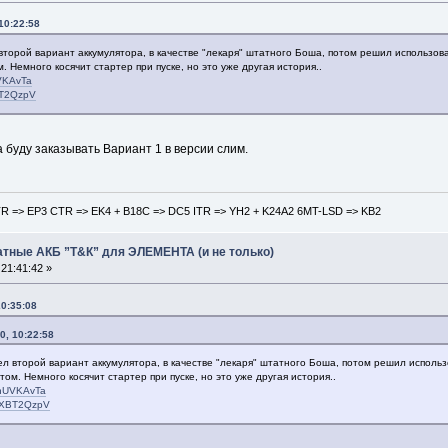
10:22:58
торой вариант аккумулятора, в качестве "лекаря" штатного Боша, потом решил использоват
. Немного косячит стартер при пуске, но это уже другая история..
UVKAvTa
XBT2QzpV
уду заказывать Вариант 1 в версии слим.
TR => EP3 CTR => EK4 + B18С => DC5 ITR => YH2 + K24A2 6MT-LSD => KB2
атные АКБ ”Т&К” для ЭЛЕМЕНТА (и не только)
21:41:42 »
20:35:08
0, 10:22:58
л второй вариант аккумулятора, в качестве "лекаря" штатного Боша, потом решил использо
том. Немного косячит стартер при пуске, но это уже другая история..
/HnUVKAvTa
P/4XBT2QzpV