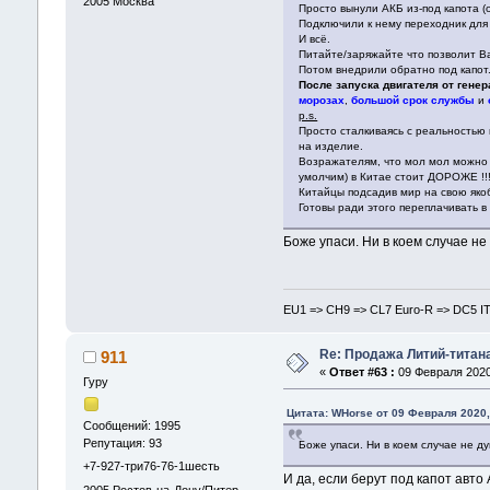
2005
Москва
Просто вынули АКБ из-под капота (
Подключили к нему переходник для 
И всё.
Питайте/заряжайте что позволит 
Потом внедрили обратно под капот
После запуска двигателя от гене
морозах
,
большой срок службы
и
p.s.
Просто сталкиваясь с реальностью 
на изделие.
Возражателям, что мол мол можно к
умолчим) в Китае стоит ДОРОЖЕ !!!
Китайцы подсадив мир на свою якоб
Готовы ради этого переплачивать в
Боже упаси. Ни в коем случае не
EU1 => CH9 => CL7 Euro-R => DC5 I
Re: Продажа Литий-титан
911
«
Ответ #63 :
09 Февраля 2020,
Гуру
Цитата: WHorse от 09 Февраля 2020,
Сообщений: 1995
Репутация: 93
Боже упаси. Ни в коем случае не д
+7-927-три76-76-1шесть
И да, если берут под капот авто
2005
Ростов-на-Дону/Питер