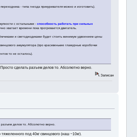
переходника - типа гнезда прикуривателя можно и изготовить).
окупности с остальными -
способность работать при сильных
чно хватает времени пока прогревается двигатель.
азъёмчиками и светодиодиками будет стоить минимум удвоением цены
свинцового аккумулятора (про красивенькие гламурные коробочки
нтов то не осталось).
. Просто сделать разъем делов то. Абсолютно верно.
Записан
ь разъем делов то. Абсолютно верно.
 тяжеленного под 40кг свинцового (наш ~10кг).