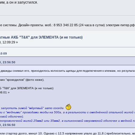
им, а он и запустился.
 системы. Дизайн-проекты. моб.: 8 95З З4б 22 85 (24 часа в сутки) электрик-питер.рф
атные АКБ ”Т&К” для ЭЛЕМЕНТА (и не только)
 12:09:29 »
10:09
, 23:56:50
 дважды снимал его, приходилось колхозить щипцы для подключения к клемам, но результа
ких "крокодилов" (фото ниже).
 ”Т&К” для ЭЛЕМЕНТА (и не только)
08:01 »
ли запустить зимой "мёртвый" авто соседа
ли с "медными" проводами якобы на 500а, а в реальности с омеднённой стальной жилой
овой оболочке).
гопроволочной жилой 25мм2 или 35мм2, в силиконовой сверхмягкой оболочке и медной 
, 23:56:50
тили стартер долго, минут 10. Однако с 12,5 напряжение упало до 11,8 ( приблизительно, 