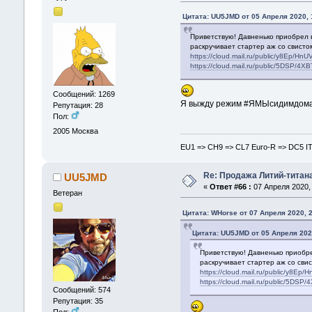
Цитата: UU5JMD от 05 Апреля 2020, 
Приветствую! Давненько приобрел в
раскручивает стартер аж со свистом
https://cloud.mail.ru/public/y8Ep/Hn
https://cloud.mail.ru/public/5DSP/4
Сообщений: 1269
Я выжду режим #ЯМЫсидимдома б
Репутация: 28
Пол:
2005
Москва
EU1 => CH9 => CL7 Euro-R => DC5 I
Re: Продажа Литий-титан
UU5JMD
«
Ответ #66 :
07 Апреля 2020, 
Ветеран
Цитата: WHorse от 07 Апреля 2020, 
Цитата: UU5JMD от 05 Апреля 202
Приветствую! Давненько приобре
раскручивает стартер аж со свис
https://cloud.mail.ru/public/y8Ep
https://cloud.mail.ru/public/5DS
Сообщений: 574
Репутация: 35