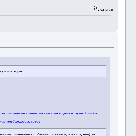
Записан
т удовлетворил.
 или омеднённым алюминием сечением в лучшем случае 13мм2 в
пластиной внутри зажимов
мультиметр показывает то больше, то меньше, это в среднем), то