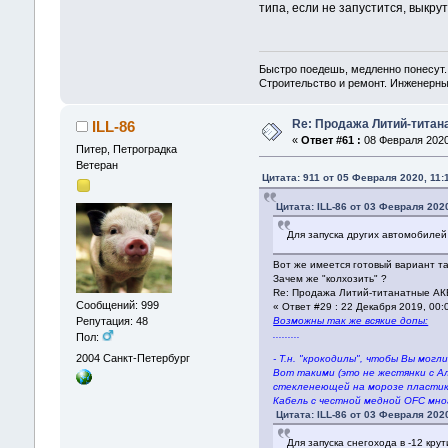
типа, если не запустится, выкрут
Быстро поедешь, медленно понесут.
Строительство и ремонт. Инженерные
Re: Продажа Литий-титан
ILL-86
«
Ответ #61 :
08 Февраля 2020,
Питер, Петроградка
Ветеран
Цитата: 911 от 05 Февраля 2020, 11:
Цитата: ILL-86 от 03 Февраля 2020
Для запуска других автомобилей
Вот же имеется готовый вариант та
Зачем же "колхозить" ?
Re: Продажа Литий-титанатные АКБ
Сообщений: 999
« Ответ #29 : 22 Декабря 2019, 00:
Репутация: 48
Возможны так же всякие допы:
.........
Пол:
2004
Санкт-Петербург
- Т.н. "крокодилы", чтобы Вы мог
Вот такими (это не жестянки с А
стекленеющей на морозе пластик
Кабель с честной медной OFС мно
Цитата: ILL-86 от 03 Февраля 2020
Для запуска снегохода в -12 кру