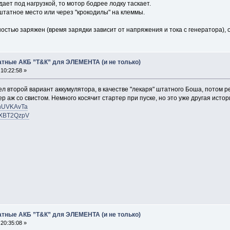
дает под нагрузкой, то мотор бодрее лодку таскает.
штатное место или через "крокодилы" на клеммы.
ностью заряжен (время зарядки зависит от напряжения и тока с генератора), 
атные АКБ ”Т&К” для ЭЛЕМЕНТА (и не только)
10:22:58 »
л второй вариант аккумулятора, в качестве "лекаря" штатного Боша, потом ре
р аж со свистом. Немного косячит стартер при пуске, но это уже другая истор
/HnUVKAvTa
P/4XBT2QzpV
атные АКБ ”Т&К” для ЭЛЕМЕНТА (и не только)
20:35:08 »