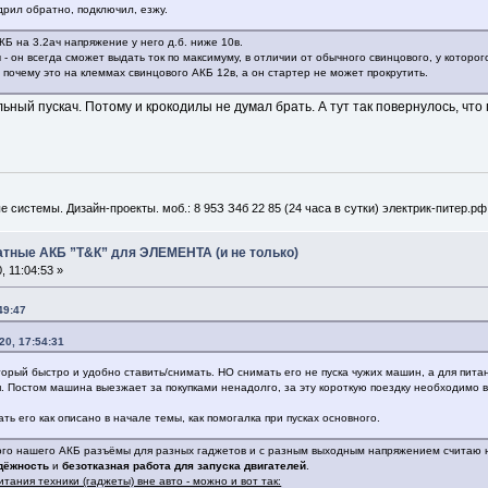
дрил обратно, подключил, езжу.
КБ на 3.2ач напряжение у него д.б. ниже 10в.
 он всегда сможет выдать ток по максимуму, в отличии от обычного свинцового, у которо
почему это на клеммах свинцового АКБ 12в, а он стартер не может прокрутить.
ьный пускач. Потому и крокодилы не думал брать. А тут так повернулось, чт
 системы. Дизайн-проекты. моб.: 8 95З З4б 22 85 (24 часа в сутки) электрик-питер.рф
атные АКБ ”Т&К” для ЭЛЕМЕНТА (и не только)
 11:04:53 »
49:47
20, 17:54:31
торый быстро и удобно ставить/снимать. НО снимать его не пуска чужих машин, а для пита
. Постом машина выезжает за покупками ненадолго, за эту короткую поездку необходимо во
ть его как описано в начале темы, как помогалка при пусках основного.
вого нашего АКБ разъёмы для разных гаджетов и с разным выходным напряжением считаю 
дёжность
и
безотказная работа для запуска двигателей
.
итания техники (гаджеты) вне авто - можно и вот так: