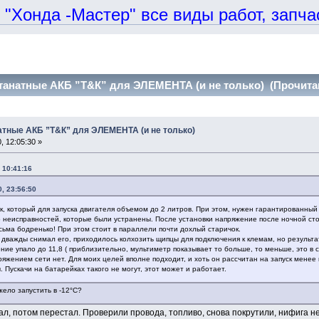
онда -Мастер" все виды работ, запчаст
танатные АКБ ”Т&К” для ЭЛЕМЕНТА (и не только) (Прочитан
атные АКБ ”Т&К” для ЭЛЕМЕНТА (и не только)
 12:05:30 »
 10:41:16
, 23:56:50
к, который для запуска двигателя объемом до 2 литров. При этом, нужен гарантированный 
о неисправностей, которые были устранены. После установки напряжение после ночной стоя
есьма бодренько! При этом стоит в параллели почти дохлый старичок.
 дважды снимал его, приходилось колхозить щипцы для подключения к клемам, но результат
ение упало до 11,8 ( приблизительно, мультиметр показывает то больше, то меньше, это в 
ряжением сети нет. Для моих целей вполне подходит, и хоть он рассчитан на запуск менее
 Пускачи на батарейках такого не могут, этот может и работает.
жело запустить в -12°С?
ал, потом перестал. Проверили провода, топливо, снова покрутили, нифига не