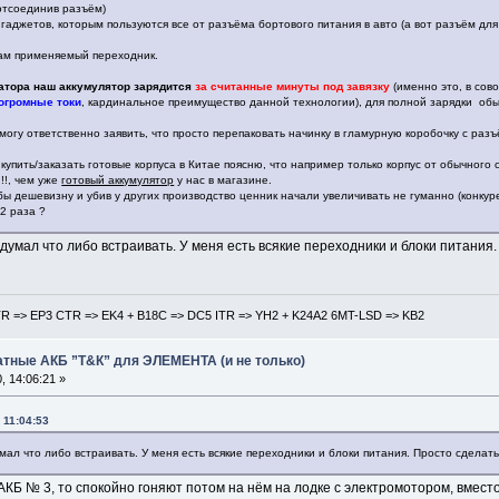
отсоединив разъём)
гаджетов, которым пользуются все от разъёма бортового питания в авто (а вот разъём для 
Вам применяемый переходник.
.
ратора наш аккумулятор зарядится
за считанные минуты под завязку
(именно это, в сов
огромные токи
, кардинальное преимущество данной технологии), для полной зарядки обы
могу ответственно заявить, что просто перепаковать начинку в гламурную коробочку с р
упить/заказать готовые корпуса в Китае поясню, что например только корпус от обычного 
!!, чем уже
готовый аккумулятор
у нас в магазине.
ы дешевизну и убив у других производство ценник начали увеличивать не гуманно (конкуре
 2 раза ?
 думал что либо встраивать. У меня есть всякие переходники и блоки питания
TR => EP3 CTR => EK4 + B18С => DC5 ITR => YH2 + K24A2 6MT-LSD => KB2
атные АКБ ”Т&К” для ЭЛЕМЕНТА (и не только)
 14:06:21 »
 11:04:53
умал что либо встраивать. У меня есть всякие переходники и блоки питания. Просто сделат
 АКБ № 3, то спокойно гоняют потом на нём на лодке с электромотором, вместо