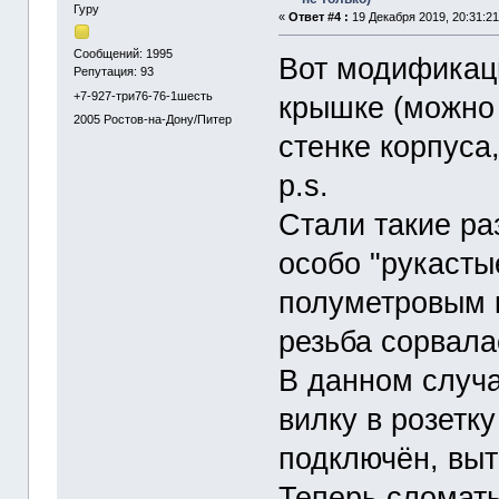
Гуру
«
Ответ #4 :
19 Декабря 2019, 20:31:21
Сообщений: 1995
Вот модификац
Репутация: 93
+7-927-три76-76-1шесть
крышке (можно 
2005
Ростов-на-Дону/Питер
стенке корпуса,
p.s.
Стали такие ра
особо "рукасты
полуметровым 
резьба сорвала
В данном случа
вилку в розетк
подключён, выт
Теперь сломать