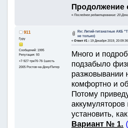
Продолжение с
«
Последнее редактирование: 20 Дека
Re: Литий-титанатные АКБ ”
911
не только)
Гуру
«
Ответ #1 :
19 Декабря 2019, 20:09:36
Сообщений: 1995
Много и подробн
Репутация: 93
+7-927-три76-76-1шесть
подзабыло физи
2005
Ростов-на-Дону/Питер
разжовывании н
комфортно и о
Потому привед
аккумуляторов
установить, как
Вариант № 1.