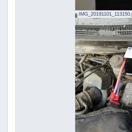
IMG_20191101_113150.