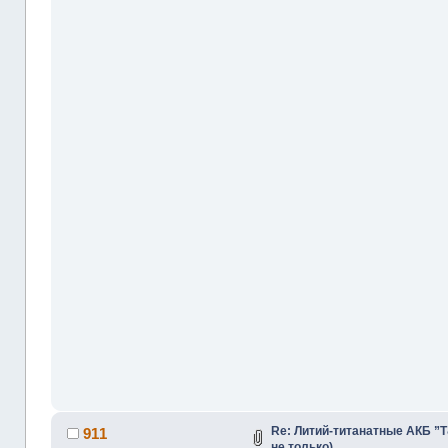
Re: Литий-титанатные АКБ ”
911
не только)