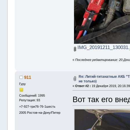
IMG_20191211_130031.
«
Последнее редактирование: 20 Декаб
Re: Литий-титанатные АКБ ”
911
не только)
Гуру
«
Ответ #2 :
19 Декабря 2019, 20:16:39
Сообщений: 1995
Вот так его вн
Репутация: 93
+7-927-три76-76-1шесть
2005
Ростов-на-Дону/Питер