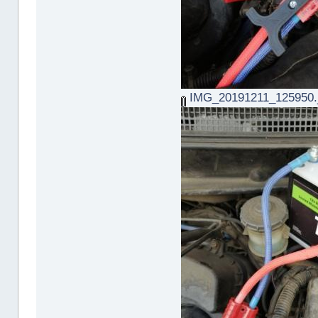
IMG_20191211_125950.