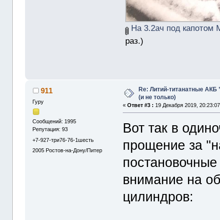
На 3.2ач под капотом М
раз.)
Re: Литий-титанатные АКБ
911
(и не только)
Гуру
«
Ответ #3 :
19 Декабря 2019, 20:23:07
Сообщений: 1995
Вот так в один
Репутация: 93
+7-927-три76-76-1шесть
прощение за "на
2005
Ростов-на-Дону/Питер
постановочные 
внимание на об
цилиндров: