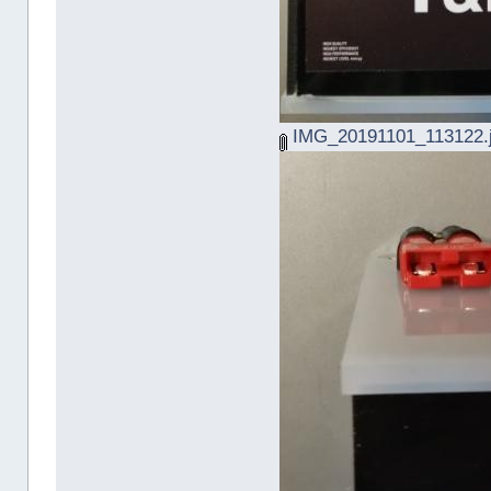
IMG_20191101_113122.