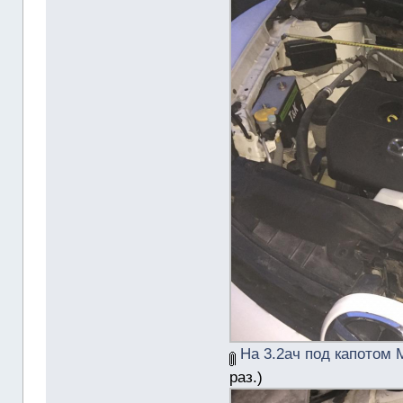
На 3.2ач под капотом М
раз.)