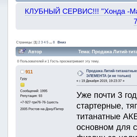
КЛУБНЫЙ СЕРВИС!!! "Хонда -Маст
Страницы: [
1
]
2
3
4
5
...
8
Вниз
Автор
Тема: Продажа Литий-тит
210718 раз)
0 Пользователей и 1 Гость просматривают эту тему.
Продажа Литий-титанатные
911
ЭЛЕМЕНТА (и не только)
Гуру
«
:
19 Декабря 2019, 19:23:37 »
Сообщений: 1995
Уже почти 3 го
Репутация: 93
+7-927-три76-76-1шесть
стартерные, тя
2005
Ростов-на-Дону/Питер
титанатные АКБ
основном для с