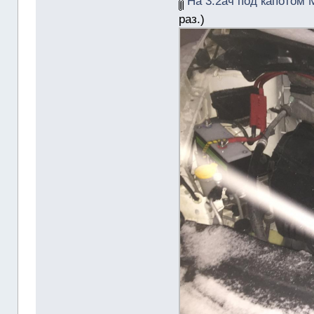
На 3.2ач под капотом М
раз.)