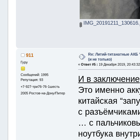
IMG_20191211_130616.
Re: Литий-титанатные АКБ
911
(и не только)
Гуру
«
Ответ #5 :
19 Декабря 2019, 20:43:32
Сообщений: 1995
И в заключение
Репутация: 93
+7-927-три76-76-1шесть
Это именно акк
2005
Ростов-на-Дону/Питер
китайская “зап
с разъёмчиками
… с пальчиков
ноутбука внутр