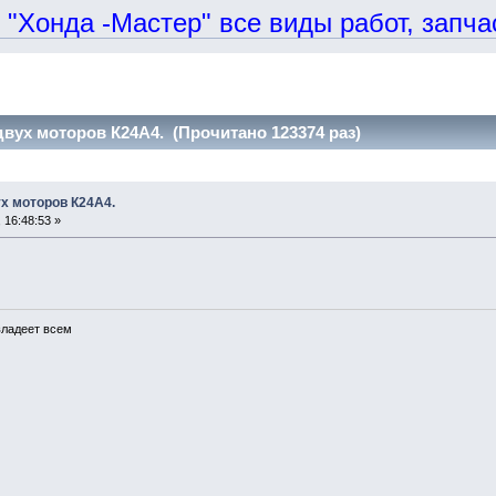
онда -Мастер" все виды работ, запчаст
вух моторов К24А4. (Прочитано 123374 раз)
х моторов К24А4.
 16:48:53 »
 владеет всем