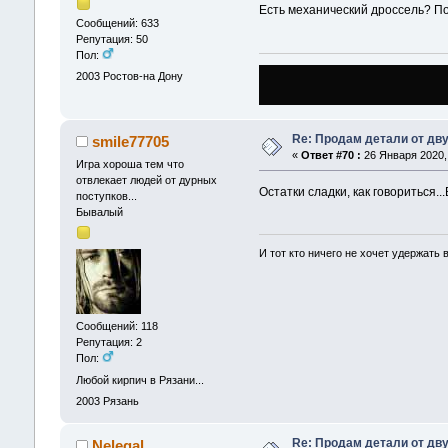
Есть механический дроссель? П
Сообщений: 633
Репутация: 50
Пол:
2003
Ростов-на Дону
Re: Продам детали от дву
smile77705
«
Ответ #70 :
26 Января 2020, 
Игра хороша тем что
отвлекает людей от дурных
Остатки сладки, как говориться...
поступков...
Бывалый
И тот кто ничего не хочет удержать
Сообщений: 118
Репутация: 2
Пол:
Любой кирпич в Рязани...
2003
Рязань
Re: Продам детали от дву
Nelegal