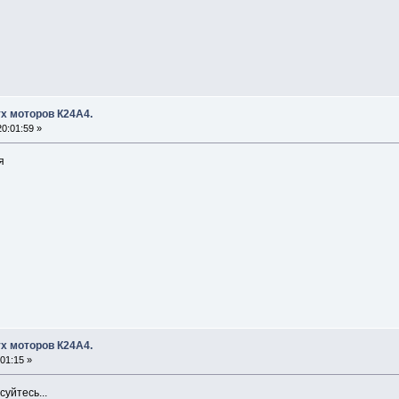
х моторов К24А4.
0:01:59 »
я
х моторов К24А4.
01:15 »
уйтесь...