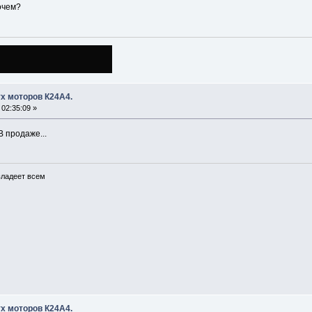
очем?
х моторов К24А4.
02:35:09 »
В продаже...
 владеет всем
х моторов К24А4.