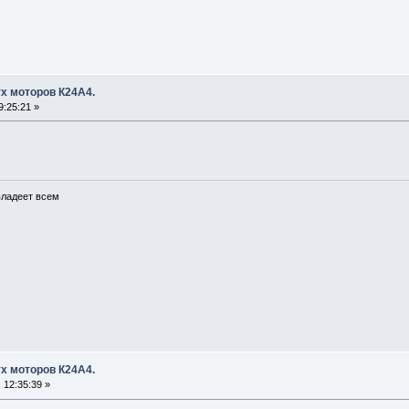
х моторов К24А4.
:25:21 »
 владеет всем
х моторов К24А4.
 12:35:39 »