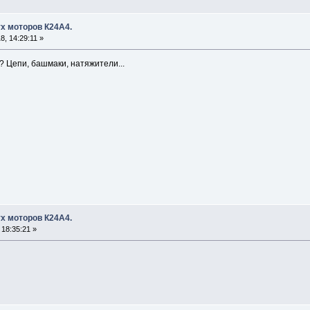
х моторов К24А4.
, 14:29:11 »
? Цепи, башмаки, натяжители...
х моторов К24А4.
18:35:21 »