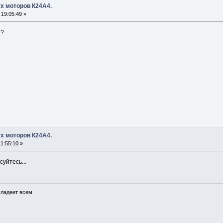
х моторов К24А4.
19:05:49 »
т?
х моторов К24А4.
1:55:10 »
уйтесь...
 владеет всем