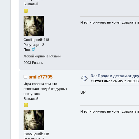
Бывалый
И тот кто ничего не хочет удержать
Сообщений: 118
Репутация: 2
Пол:
Любой кирпич в Рязани...
2003
Рязань
Re: Продам детали от дву
smile77705
«
Ответ #67 :
24 Июня 2019, 08
Игра хороша тем что
отвлекает людей от дурных
UP
поступков...
Бывалый
И тот кто ничего не хочет удержать
Сообщений: 118