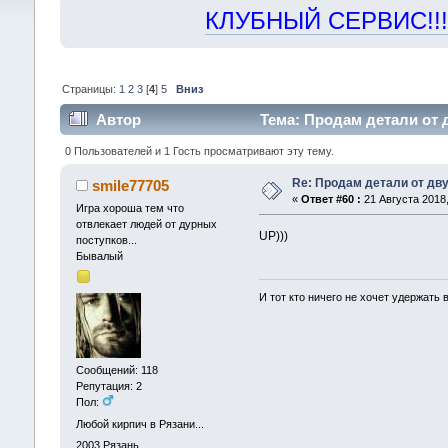
КЛУБНЫЙ СЕРВИС!!! "Х
Страницы:
1
2
3
[
4
]
5
Вниз
Автор
Тема: Продам детали от д
0 Пользователей и 1 Гость просматривают эту тему.
Re: Продам детали от дву
smile77705
«
Ответ #60 :
21 Августа 2018,
Игра хороша тем что
отвлекает людей от дурных
UP)))
поступков...
Бывалый
И тот кто ничего не хочет удержать
Сообщений: 118
Репутация: 2
Пол:
Любой кирпич в Рязани...
2003
Рязань