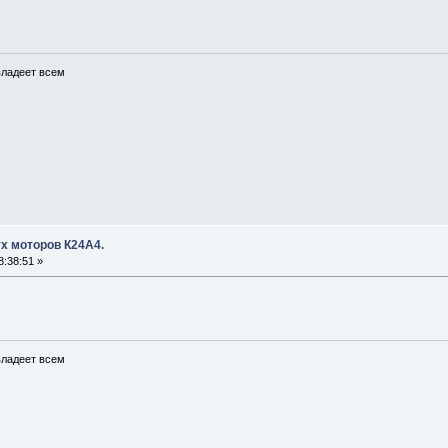
 владеет всем
х моторов К24А4.
:38:51 »
 владеет всем