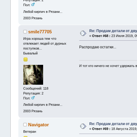
Репутация: 2
Пол:
Любой кирпич в Рязани...
2003
Рязань
Re: Продам детали от дву
smile77705
«
Ответ #68 :
23 Июля 2019, 09
Игра хороша тем что
отвлекает людей от дурных
Распродаю остатки...
поступков...
Бывалый
И тот кто ничего не хочет удержать
Сообщений: 118
Репутация: 2
Пол:
Любой кирпич в Рязани...
2003
Рязань
Re: Продам детали от дву
Navigator
«
Ответ #69 :
18 Августа 2019,
Ветеран