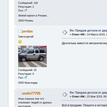
Сообщений: 118
Репутация: 2
Пол:
Любой кирпич в Рязани...
2003
Рязань
Re: Продам детали от дву
jordan
«
Ответ #65 :
14 Марта 2019, 2
Завсегдатай
Дроселька имеется механическа
Сообщений: 25
Репутация: 0
Пол:
2003
Краснодар
Re: Продам детали от дву
smile77705
«
Ответ #66 :
23 Мая 2019, 09:
Игра хороша тем что
отвлекает людей от дурных
Всё в продаже. Пишите и интерес
поступков...