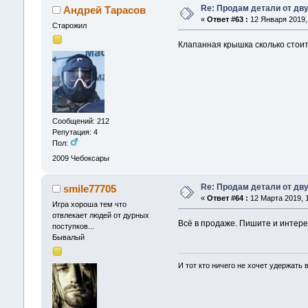
Re: Продам детали от дву
Андрей Тарасов
«
Ответ #63 :
12 Января 2019, 
Старожил
Клапанная крышка сколько стои
Сообщений: 212
Репутация: 4
Пол:
2009
Чебоксары
Re: Продам детали от дву
smile77705
«
Ответ #64 :
12 Марта 2019, 1
Игра хороша тем что
отвлекает людей от дурных
Всё в продаже. Пишите и интерес
поступков...
Бывалый
И тот кто ничего не хочет удержать