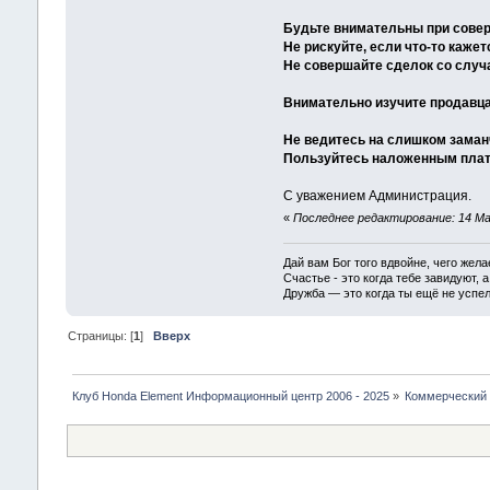
Будьте внимательны при сове
Не рискуйте, если что-то каже
Не совершайте сделок со слу
Внимательно изучите продавца,
Не ведитесь на слишком зама
Пользуйтесь наложенным плате
С уважением Администрация.
«
Последнее редактирование: 14 Ма
Дай вам Бог того вдвойне, чего жела
Счастье - это когда тебе завидуют, а
Дружба — это когда ты ещё не успел
Страницы: [
1
]
Вверх
Клуб Honda Element Информационный центр 2006 - 2025
»
Коммерческий 