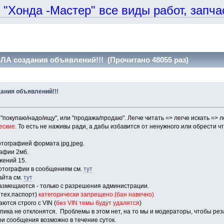
онда -Мастер" все виды работ, запчаст
ЛА создания объявлений!!! (Прочитано 48055 раз)
ания объявлений!!!
"покупаю/надо/ищу", или "продажа/продаю". Легче читать => легче искать => л
еские.
То есть не наживы ради, а дабы избавится от ненужного или обрести 
тографией формата jpg,jpeg.
афии 2мб.
ений 15.
тографии в сообщениям см.
тут
айта см.
тут
азмещаются - только с разрешения администрации.
тех.паспорт)
категорически запрещено.(бан навечно)
ются строго с VIN (
без VIN темы будут удалятся
)
опика не отклонятся. Проблемы в этом нет, на то мы и модераторы, чтобы рез
вои сообщения возможно в течение суток.