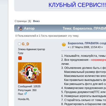
КЛУБНЫЙ СЕРВИС!!! "Х
Страницы: [
1
]
Вниз
Автор
Тема: Барахолка. ПРАВИ
0 Пользователей и 1 Гость просматривают эту тему.
Барахолка. ПРАВИЛА созд
G_D
«
:
27 Марта 2008, 13:54:43 »
Злюка Администратор
Гуру
1. Называйте, пожалуйста, темы 
2. Все предложения -
некоммерч
личке.
3. Объявление должно быть с фо
Максимальный размер фотогр
Максимальное количество влож
Как правильно выкладывать фо
Как уменьшить фото для веб с
Сообщений: 10535
4. Коммерческие предложения р
Репутация: 350
5. Продажа документов(ПТС или 
Пол:
6. Номерные агрегаты выкладыва
Honda RL
7. Старайтесь сильно от темы т
8. Редактировать в барахолке с