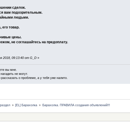
ршении сделок.
тся вам подозрительным.
чайными людьми.
 его товар.
нчивые цены.
жом, не соглашайтесь на предоплату.
я 2018, 09:13:40 от G_D
»
ете вы мне.
 нагадить не могут.
 рассказать о проблеме, а у тебя уже налито.
раздел 
»
[EL] Барахолка 
»
Барахолка. ПРАВИЛА создания объявлений!!!