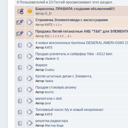
0 Пользователей и 23 Гостей просматривают этот раздел.
Барахолка. ПРАВИЛА создания объявлений!!!
Автор
G_D
Страничка Элементовода с аксессуарами
Автор
KATE
«
1
2
»
Продажа Литий-титанатные АКБ ”Т&К” для ЭЛЕМЕНТА 
Автор
911
«
1
2
3
4
5
...
8
»
4 новых всесезонных баллона GENERAL AMERI-GS60 21
Автор
KATE
Продаю усилитель и сабвуфер Vibe - AS12 twin
Автор
Vladimir-S
Фаркоп
Автор
Gudou
Куплю штатные диски с Элемента.
Автор
Vados
Продам стоковую резину
Автор
lenchz
магнитола c dvd
Автор
psol
Топливный насос б/у и новый неоригинал
Автор
KATE
решетка радиатора
Автор
Мастер йода