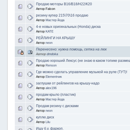
Продаю моторы В16/В18/Н22/К20
Автор Falcon
резину купер 215\70\16 продаю
Автор
Мастер йода
4-е новых оригинальных (Honda) диска
Автор
KATE
РЕЙЛИНГИ НА КРЫШУ
Автор
neon
Перенесено: нужна помощь, сетка на люк
Автор
dmdoka
Продаю хороший Лексус (не знаю в каком топике размеща
Автор
Renson
Где можно сделать управление музыкой на руле (ТУТ)!
Автор
Еlеmеntчик
заглушки от рейлингов на крышу-надо
Автор
alex196
продам крыло (пластик)
Автор
Мастер йода
Продам резину с дисками
Автор
neon
куплю диск
Автор
Lilu
Ищу б.у. фаркоп.