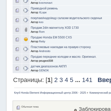
Автор
kosmonavt
Приводной ремень
Автор
XLope
покупаю/надо/ищу салазки водительского сиденья
Автор
keo
Продам 2din магнитолу XOD 1730
Автор
Rom
Продаю Honda EM 5500 CXS
Автор
Retty
Пластиковые накладки на правую сторону.
Автор
Andresito
Продаю передние колодки и масло. Оригинал.
Автор peugeot308
датчик диапазонов АКПП
Автор
GENOK
Страницы: [
1
]
2
3
4
5
...
141
Вве
Клуб Honda Element Информационный центр 2006 - 2025
»
Коммерческий р
Обычная тема
Заблокирова