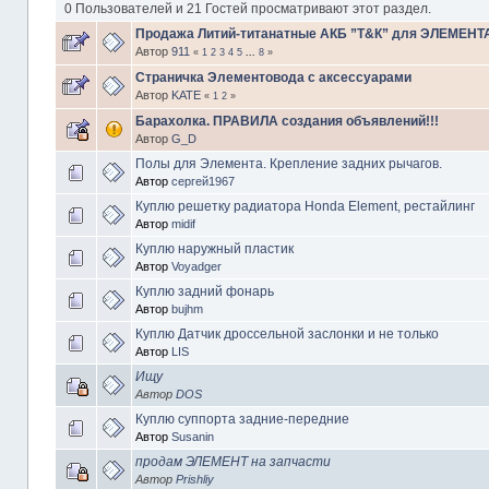
0 Пользователей и 21 Гостей просматривают этот раздел.
Продажа Литий-титанатные АКБ ”Т&К” для ЭЛЕМЕНТА 
Автор
911
«
1
2
3
4
5
...
8
»
Страничка Элементовода с аксессуарами
Автор
KATE
«
1
2
»
Барахолка. ПРАВИЛА создания объявлений!!!
Автор
G_D
Полы для Элемента. Крепление задних рычагов.
Автор
сергей1967
Куплю решетку радиатора Honda Element, рестайлинг
Автор
midif
Куплю наружный пластик
Автор
Voyadger
Куплю задний фонарь
Автор
bujhm
Куплю Датчик дроссельной заслонки и не только
Автор
LIS
Ищу
Автор
DOS
Куплю суппорта задние-передние
Автор
Susanin
продам ЭЛЕМЕНТ на запчасти
Автор
Prishliy