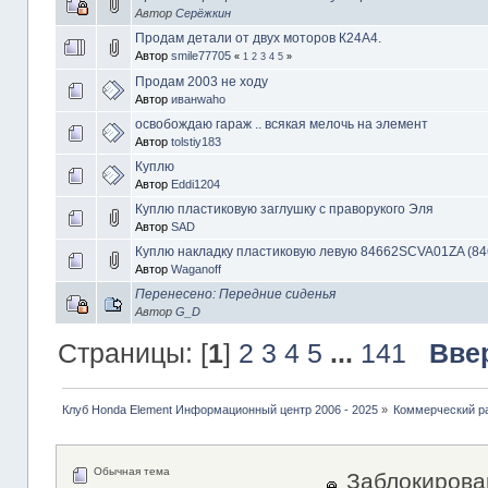
Автор
Серёжкин
Продам детали от двух моторов К24А4.
Автор
smile77705
«
1
2
3
4
5
»
Продам 2003 не ходу
Автор
иванwaho
освобождаю гараж .. всякая мелочь на элемент
Автор
tolstiy183
Куплю
Автор
Eddi1204
Куплю пластиковую заглушку с праворукого Эля
Автор
SAD
Куплю накладку пластиковую левую 84662SCVA01ZA (8
Автор
Waganoff
Перенесено: Передние сиденья
Автор
G_D
Страницы: [
1
]
2
3
4
5
...
141
Вве
Клуб Honda Element Информационный центр 2006 - 2025
»
Коммерческий р
Обычная тема
Заблокирова