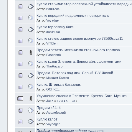
Куплю стабилизатор поперечной устойчивости передни
Автор
Eddi1204
Куплю передний подрамник и повторитель
Автор
Voyadger
Куплю горловину бака
Автор
danila000
Куплю стекло заднее левое изогнутое 73560scva11
Автор
VITElem
Продам остатки механизма стояночного тормоза
Автор
Pasechnik
Куплю кузов Элемента. Дорестайл, с документами.
Автор
TheRazaro
Продаю. Потолок под люк. Серый. Б/У. Живой.
Автор
Максим Галкин
Куплю. Шторка в багажник
Автор
OCHKEL
Улучшение салона в Элементе. Кресла. Бокс. Музыка.
Автор
Jazz
«
1
2
3
4
5
...
23
»
Продам k24a4
Автор
Амфибрахий
Куплю капот
Автор
Voyadger
Продам перебранные задние суппорта.