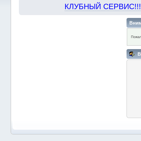
КЛУБНЫЙ СЕРВИС!!! "Х
Вним
Пожал
В