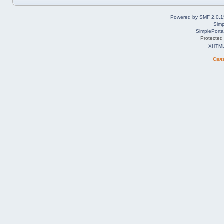
Powered by SMF 2.0.1
Simp
SimplePorta
Protected
XHTM
Свя