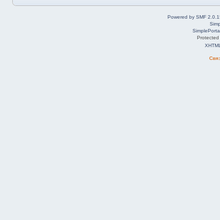
Powered by SMF 2.0.1
Simp
SimplePorta
Protected
XHTM
Свя