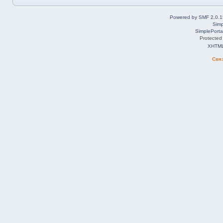
Powered by SMF 2.0.1
Simp
SimplePorta
Protected
XHTM
Свя