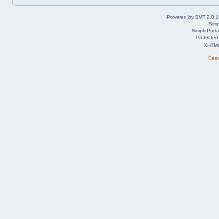
Powered by SMF 2.0.1
Simp
SimplePorta
Protected
XHTM
Свя