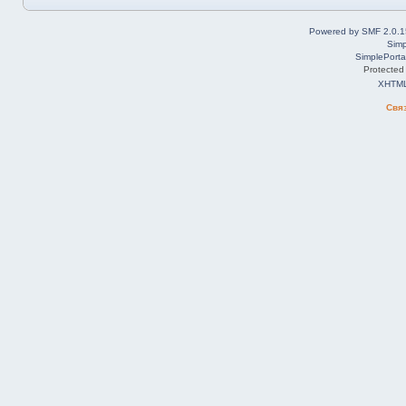
Powered by SMF 2.0.1
Simp
SimplePorta
Protected
XHTM
Свя