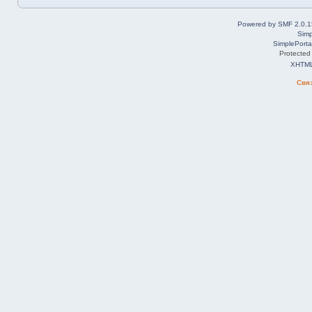
Powered by SMF 2.0.1
Simp
SimplePorta
Protected
XHTM
Свя