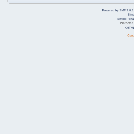
Powered by SMF 2.0.1
Simp
SimplePorta
Protected
XHTM
Свя