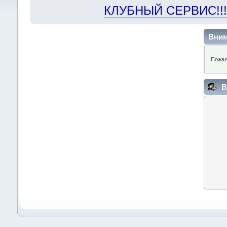
КЛУБНЫЙ СЕРВИС!!! "Х
Вним
Пожал
В