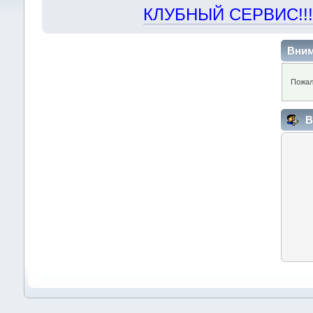
КЛУБНЫЙ СЕРВИС!!! "Х
Вним
Пожал
В