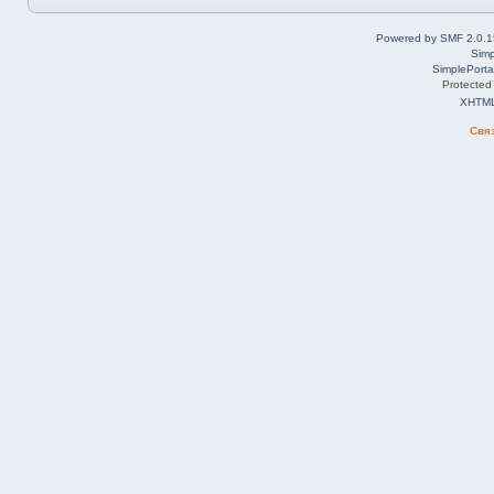
Powered by SMF 2.0.1
Simp
SimplePorta
Protected
XHTM
Свя