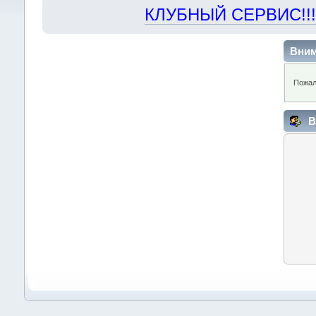
КЛУБНЫЙ СЕРВИС!!! "Х
Вним
Пожал
В