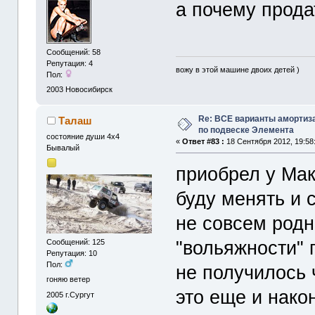
а почему прода
Сообщений: 58
Репутация: 4
вожу в этой машине двоих детей )
Пол:
2003
Новосибирск
Re: ВСЕ варианты амортиз
Талаш
по подвеске Элемента
состояние души 4x4
«
Ответ #83 :
18 Сентября 2012, 19:58
Бывалый
приобрел у Мак
буду менять и с
не совсем род
"вольяжности" 
Сообщений: 125
Репутация: 10
Пол:
не получилось 
гоняю ветер
это еще и нако
2005
г.Сургут