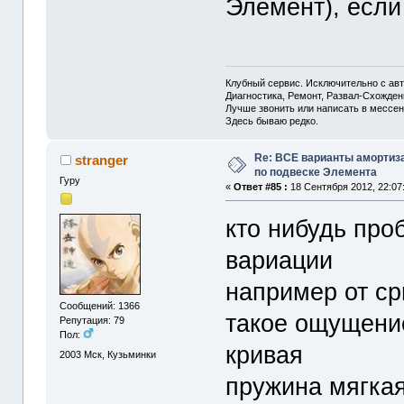
Элемент), если 
Клубный сервис. Исключительно с а
Диагностика, Ремонт, Развал-Схожде
Лучше звонить или написать в мессен
Здесь бываю редко.
Re: ВСЕ варианты амортиз
stranger
по подвеске Элемента
Гуру
«
Ответ #85 :
18 Сентября 2012, 22:07
кто нибудь пр
вариации
например от срв
Сообщений: 1366
такое ощущение
Репутация: 79
Пол:
кривая
2003
Мск, Кузьминки
пружина мягкая