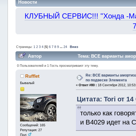
Новости
КЛУБНЫЙ СЕРВИС!!! "Хонда -Маст
Страницы:
1
2
3
4
[
5
]
6
7
8
9
...
24
Вниз
Автор
Тема: ВСЕ варианты амор
330538 раз)
0 Пользователей и 1 Гость просматривают эту тему.
Re: ВСЕ варианты амортиз
Rufflet
по подвеске Элемента
Бывалый
«
Ответ #80 :
18 Сентября 2012, 10:53
Цитата: Tori от 14
только как говор
и B4029 идет на C
Сообщений: 165
Репутация: 27
Пол: