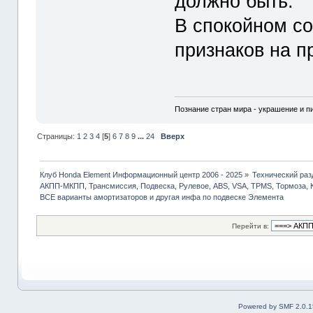
должно быть.
В спокойном со
признаков на п
Познание стран мира - украшение и п
Страницы:
1
2
3
4
[
5
]
6
7
8
9
...
24
Вверх
Клуб Honda Element Информационный центр 2006 - 2025
»
Технический раз
АКПП-МКПП, Трансмиссия, Подвеска, Рулевое, ABS, VSA, TPMS, Тормоза, 
ВСЕ варианты амортизаторов и другая инфа по подвеске Элемента
Перейти в:
Powered by SMF 2.0.1