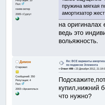
Репутация: 10
Пол:
пружина мягкая п
гоняю ветер
амортизатор жест
2005
г.Сургут
на оригиналах 
ведь это индив
вольяжность.
Re: ВСЕ варианты амортиз
Димон
по подвеске Элемента
Старожил
«
Ответ #89 :
23 Декабря 2012, 21:18:0
Сообщений: 350
Подскажите,пот
Репутация: 4
Пол:
купил,нижний б
2003
г.Архангельск
что нужно?