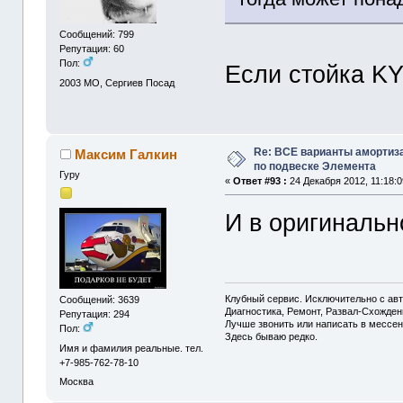
Сообщений: 799
Репутация: 60
Пол:
Если стойка KY
2003
МО, Сергиев Посад
Re: ВСЕ варианты амортиз
Максим Галкин
по подвеске Элемента
Гуру
«
Ответ #93 :
24 Декабря 2012, 11:18:0
И в оригинальн
Клубный сервис. Исключительно с а
Сообщений: 3639
Диагностика, Ремонт, Развал-Схожде
Репутация: 294
Лучше звонить или написать в мессен
Пол:
Здесь бываю редко.
Имя и фамилия реальные. тел.
+7-985-762-78-10
Москва