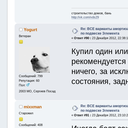
строительство домов, бань
http://vk.com/vds29
Re: ВСЕ варианты амортиз
Yogurt
по подвеске Элемента
Ветеран
«
Ответ #90 :
23 Декабря 2012, 22:38:1
Купил один или
рекомендуется
ничего, за иск
Сообщений: 799
состояния, зад
Репутация: 60
Пол:
2003
МО, Сергиев Посад
Re: ВСЕ варианты амортиз
mixxman
по подвеске Элемента
Старожил
«
Ответ #91 :
23 Декабря 2012, 23:10:2
Сообщений: 408