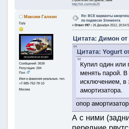
строительство домов, бань
http://vk.com/vds29
Re: ВСЕ варианты амортиз
Максим Галкин
по подвеске Элемента
Гуру
«
Ответ #97 :
26 Декабря 2012, 20:54:5
Цитата: Димон от 
Цитата: Yogurt о
Купил один или 
Сообщений: 3639
Репутация: 294
менять парой. В
Пол:
Имя и фамилия реальные. тел.
исключением, в 
+7-985-762-78-10
амортизатора.
Москва
опор амортизатор
А с ними (задни
передние рвутс