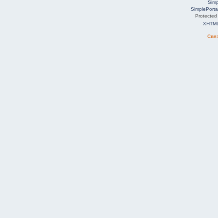
Simp
SimplePorta
Protected
XHTM
Свя