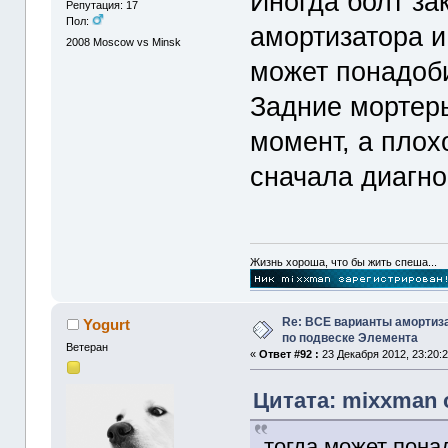
Иногда болт за
Репутация: 17
Пол:
амортизатора и 
2008
Moscow vs Minsk
может понадоби
Задние мортер
момент, а плох
сначала диагно
Жизнь хороша, что бы жить спеша...
Re: ВСЕ варианты амортиз
Yogurt
по подвеске Элемента
Ветеран
«
Ответ #92 :
23 Декабря 2012, 23:20:2
Цитата: mixxman о
тогда может пона