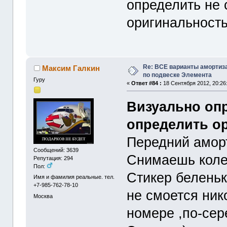
определить не 
оригинальность
Re: ВСЕ варианты амортиз
Максим Галкин
по подвеске Элемента
Гуру
«
Ответ #84 :
18 Сентября 2012, 20:26
Визуально опр
определить о
Передний амор
Сообщений: 3639
Снимаешь колес
Репутация: 294
Пол:
Стикер беленьк
Имя и фамилия реальные. тел.
+7-985-762-78-10
не смоется ник
Москва
номере ,по-сер