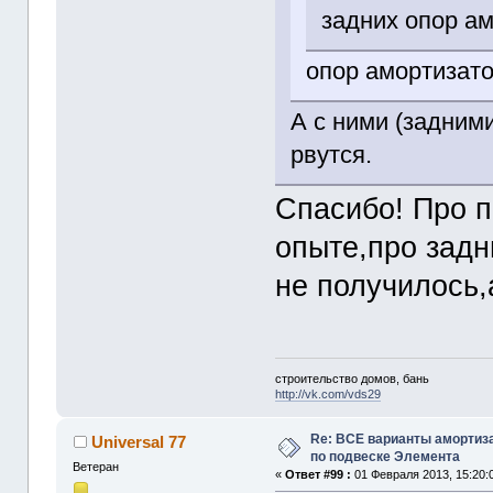
задних опор ам
опор амортизат
А с ними (задними
рвутся.
Спасибо! Про п
опыте,про задн
не получилось,а
строительство домов, бань
http://vk.com/vds29
Re: ВСЕ варианты амортиз
Universal 77
по подвеске Элемента
Ветеран
«
Ответ #99 :
01 Февраля 2013, 15:20: