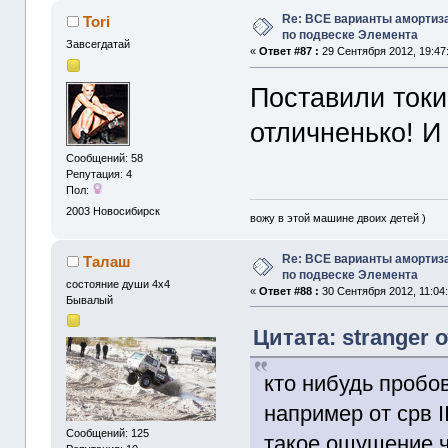
Re: ВСЕ варианты амортиз
Tori
по подвеске Элемента
Завсегдатай
«
Ответ #87 :
29 Сентября 2012, 19:47
Поставили токи
отличненько! И
Сообщений: 58
Репутация: 4
Пол:
2003
Новосибирск
вожу в этой машине двоих детей )
Re: ВСЕ варианты амортиз
Талаш
по подвеске Элемента
состояние души 4x4
«
Ответ #88 :
30 Сентября 2012, 11:04:
Бывалый
Цитата: stranger 
кто нибудь пробо
например от срв I
Сообщений: 125
такое ощущение ч