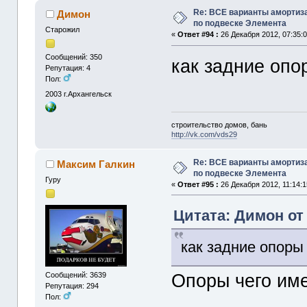
Re: ВСЕ варианты амортиз
Димон
по подвеске Элемента
Старожил
«
Ответ #94 :
26 Декабря 2012, 07:35:0
Сообщений: 350
как задние опо
Репутация: 4
Пол:
2003
г.Архангельск
строительство домов, бань
http://vk.com/vds29
Re: ВСЕ варианты амортиз
Максим Галкин
по подвеске Элемента
Гуру
«
Ответ #95 :
26 Декабря 2012, 11:14:1
Цитата: Димон от 
как задние опоры
Опоры чего им
Сообщений: 3639
Репутация: 294
Пол: