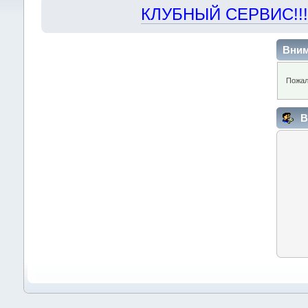
КЛУБНЫЙ СЕРВИС!!! "Х
Вним
Пожал
В