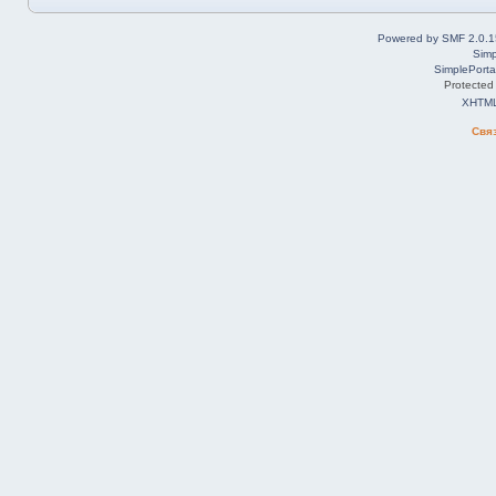
Powered by SMF 2.0.1
Simp
SimplePorta
Protected
XHTM
Свя