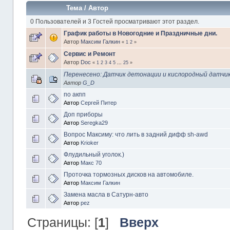
Тема
/
Автор
0 Пользователей и 3 Гостей просматривают этот раздел.
График работы в Новогодние и Праздничные дни.
Автор
Максим Галкин
«
1
2
»
Сервис и Ремонт
Автор
Doc
«
1
2
3
4
5
...
25
»
Перенесено: Датчик детонации и кислородный датчи
Автор
G_D
по акпп
Автор
Сергей Питер
Доп приборы
Автор
Seregka29
Вопрос Максиму: что лить в задний дифф sh-awd
Автор
Krioker
Флудильный уголок.)
Автор
Макс 70
Проточка тормозных дисков на автомобиле.
Автор
Максим Галкин
Замена масла в Сатурн-авто
Автор
pez
Страницы: [
1
]
Вверх