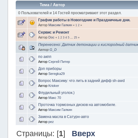
Тема
/
Автор
0 Пользователей и 14 Гостей просматривают этот раздел.
График работы в Новогодние и Праздничные дни.
Автор
Максим Галкин
«
1
2
»
Сервис и Ремонт
Автор
Doc
«
1
2
3
4
5
...
25
»
Перенесено: Датчик детонации и кислородный датчи
Автор
G_D
по акпп
Автор
Сергей Питер
Доп приборы
Автор
Seregka29
Вопрос Максиму: что лить в задний дифф sh-awd
Автор
Krioker
Флудильный уголок.)
Автор
Макс 70
Проточка тормозных дисков на автомобиле.
Автор
Максим Галкин
Замена масла в Сатурн-авто
Автор
pez
Страницы: [
1
]
Вверх