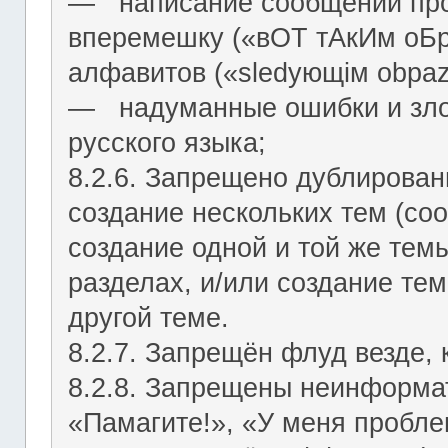
― написание сообщений про
вперемешку («вОТ тАкИм оБр
алфавитов («slеdующiм оbраz
― надуманные ошибки и зло
русского языка;
8.2.6. Запрещено дублирован
создание нескольких тем (со
создание одной и той же тем
разделах, и/или создание те
другой теме.
8.2.7. Запрещён флуд везде,
8.2.8. Запрещены неинформа
«Памагите!», «У меня проблем