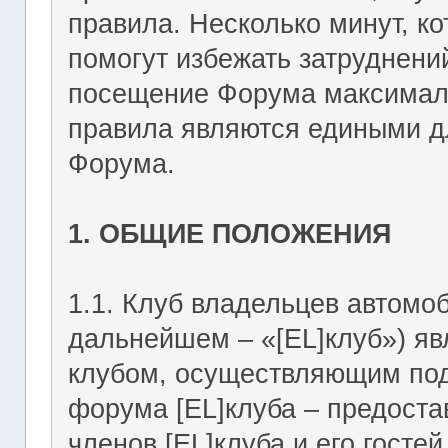
правила. Несколько минут, ко
помогут избежать затруднени
посещение Форума максимал
правила являются едиными дл
Форума.
1. ОБЩИЕ ПОЛОЖЕНИЯ
1.1. Клуб владельцев автомоб
дальнейшем – «[EL]клуб») я
клубом, осуществляющим подд
форума [EL]клуба – предост
членов [EL]клуба и его госте