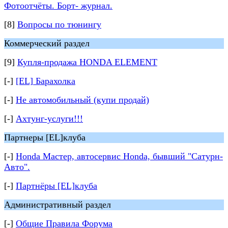
Фотоотчёты. Борт- журнал.
[8]
Вопросы по тюнингу
Коммерческий раздел
[9]
Купля-продажа HONDA ELEMENT
[-]
[EL] Барахолка
[-]
Не автомобильный (купи продай)
[-]
Ахтунг-услуги!!!
Партнеры [EL]клуба
[-]
Honda Мастер, автосервис Honda, бывший "Сатурн-
Авто".
[-]
Партнёры [EL]клуба
Административный раздел
[-]
Общие Правила Форума