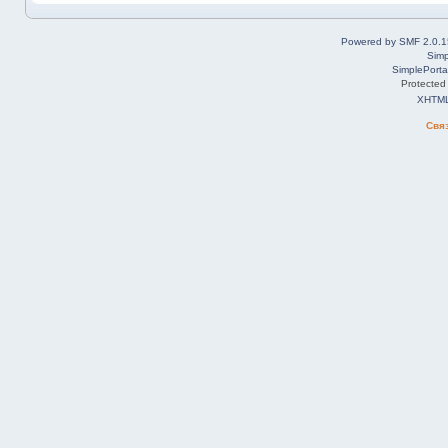
Powered by SMF 2.0.1
Simp
SimplePorta
Protected
XHTM
Свя