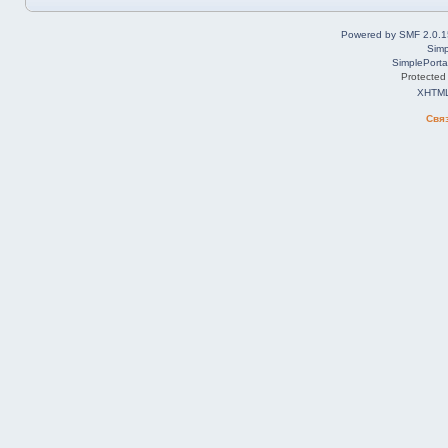
Powered by SMF 2.0.1
Simp
SimplePorta
Protected
XHTM
Свя