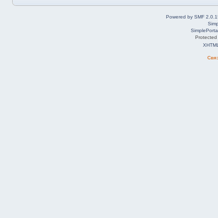
Powered by SMF 2.0.1
Simp
SimplePorta
Protected
XHTM
Свя