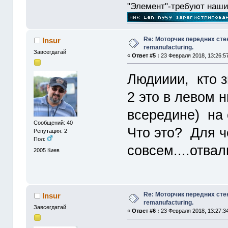
"Элемент"-требуют наши
Re: Моторчик передних сте
Insur
remanufacturing.
Завсегдатай
«
Ответ #5 :
23 Февраля 2018, 13:26:5
Людииии, кто з
2 это в левом 
всередине) на 
Сообщений: 40
Что это? Для ч
Репутация: 2
Пол:
совсем....отва
2005
Киев
Re: Моторчик передних сте
Insur
remanufacturing.
Завсегдатай
«
Ответ #6 :
23 Февраля 2018, 13:27:3