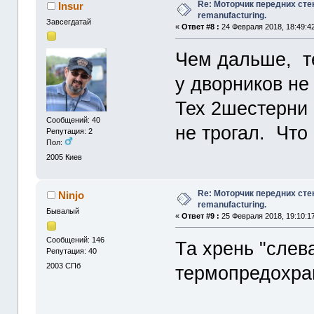
Re: Моторчик передних сте
Insur
remanufacturing.
Завсегдатай
«
Ответ #8 :
24 Февраля 2018, 18:49:4
Чем дальше, т
у дворников не
Тех 2шестерни 
Сообщений: 40
не трогал. Что
Репутация: 2
Пол:
2005
Киев
Re: Моторчик передних сте
Ninjo
remanufacturing.
Бывалый
«
Ответ #9 :
25 Февраля 2018, 19:10:1
Сообщений: 146
Та хрень "слева
Репутация: 40
2003
СПб
термопредохран