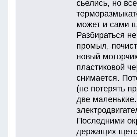
сьелись, но вс
терморазмыкате
может и сами щ
Разбираться не
промыл, почист
новый моторчик
пластиковой че
снимается. По
(не потерять п
две маленькие
электродвигател
Последними ок
держащих щето