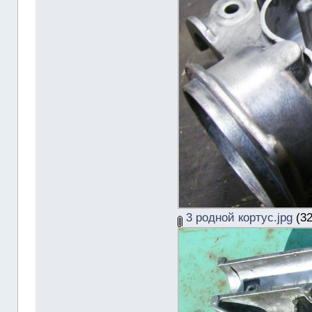
3 родной кортус.jpg
(32