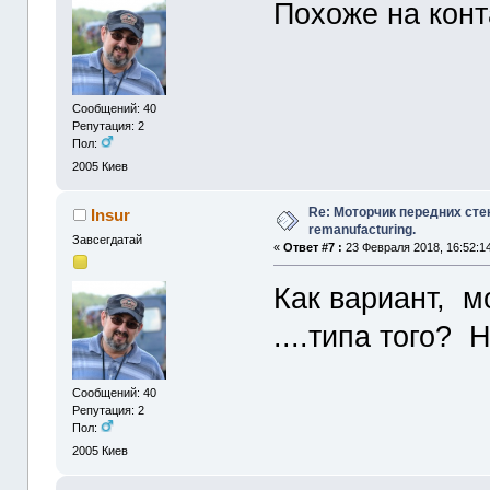
Похоже на конта
Сообщений: 40
Репутация: 2
Пол:
2005
Киев
Re: Моторчик передних сте
Insur
remanufacturing.
Завсегдатай
«
Ответ #7 :
23 Февраля 2018, 16:52:1
Как вариант, м
....типа того? 
Сообщений: 40
Репутация: 2
Пол:
2005
Киев