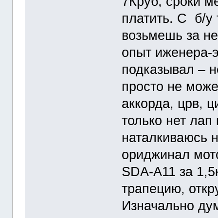
7Круб, сроки м
платить. С б/у 
возьмешь за н
опыт иженера-
подказывал – н
просто не може
аккорда, црв, 
только нет лап 
наталкиваюсь н
ориджинал мото
SDA-A11 за 1,5
трапецию, откр
Изначально ду