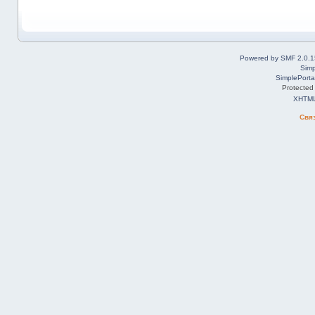
Powered by SMF 2.0.1
Simp
SimplePorta
Protected
XHTM
Свя