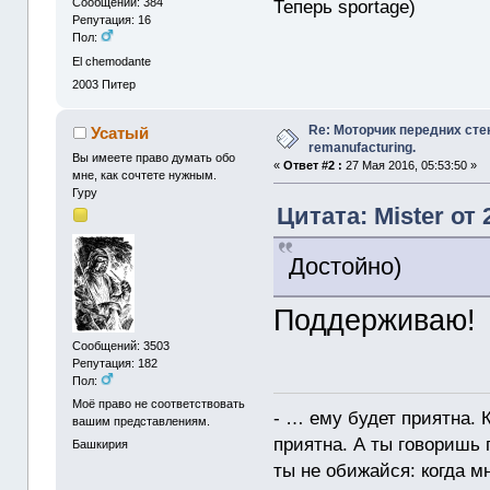
Теперь sportage)
Сообщений: 384
Репутация: 16
Пол:
El chemodante
2003
Питер
Re: Моторчик передних сте
Усатый
remanufacturing.
Вы имеете право думать обо
«
Ответ #2 :
27 Мая 2016, 05:53:50 »
мне, как сочтете нужным.
Гуру
Цитата: Mister от 
Достойно)
Поддерживаю!
Сообщений: 3503
Репутация: 182
Пол:
Моё право не соответствовать
- … ему будет приятна. 
вашим представлениям.
приятна. А ты говоришь 
Башкирия
ты не обижайся: когда мне