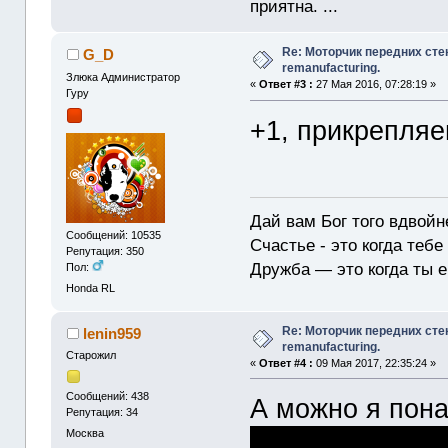
приятна. ...
Re: Моторчик передних сте
G_D
remanufacturing.
Злюка Администратор
«
Ответ #3 :
27 Мая 2016, 07:28:19 »
Гуру
+1, прикрепляе
Дай вам Бог того вдвойн
Сообщений: 10535
Счастье - это когда тебе
Репутация: 350
Дружба — это когда ты е
Пол:
Honda RL
Re: Моторчик передних сте
lenin959
remanufacturing.
Старожил
«
Ответ #4 :
09 Мая 2017, 22:35:24 »
Сообщений: 438
А можно я пон
Репутация: 34
Москва