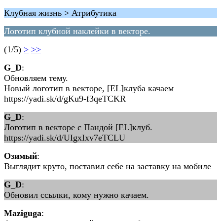
Клубная жизнь > Атрибутика
Логотип клубной наклейки в векторе.
(1/5)
>
>>
G_D
:
Обновляем тему.
Новый логотип в векторе, [EL]клуба качаем
https://yadi.sk/d/gKu9-f3qeTCKR
G_D
:
Логотип в векторе с Пандой [EL]клуб.
https://yadi.sk/d/UIgxIxv7eTCLU
Озимый
:
Выглядит круто, поставил себе на заставку на мобиле
G_D
:
Обновил ссылки, кому нужно качаем.
Maziguga
: