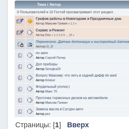
Тема
/
Автор
0 Пользователей и 10 Гостей просматривают этот раздел.
График работы в Новогодние и Праздничные дни.
Автор
Максим Галкин
«
1
2
»
Сервис и Ремонт
Автор
Doc
«
1
2
3
4
5
...
25
»
Перенесено: Датчик детонации и кислородный датчи
Автор
G_D
по акпп
Автор
Сергей Питер
Доп приборы
Автор
Seregka29
Вопрос Максиму: что лить в задний дифф sh-awd
Автор
Krioker
Флудильный уголок.)
Автор
Макс 70
Проточка тормозных дисков на автомобиле.
Автор
Максим Галкин
Замена масла в Сатурн-авто
Автор
pez
Страницы: [
1
]
Вверх