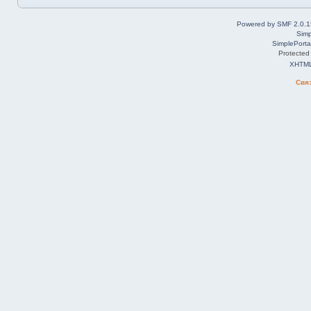
Powered by SMF 2.0.1
Simp
SimplePorta
Protected
XHTM
Свя