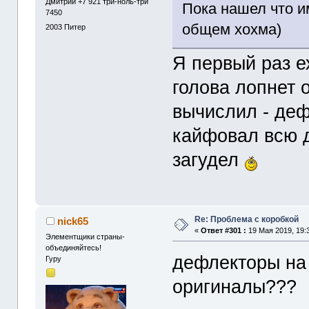
Дмитрий +7 921 три-ноль-три
Пока нашел что и
7450
общем хохма)
2003
Питер
Я первый раз е
голова лопнет о
вычислил - деф
кайфовал всю 
загудел
Re: Проблема с коробкой
nick65
«
Ответ #301 :
19 Мая 2019, 19:
Элементщики страны-
объединяйтесь!
дефлекторы на 
Гуру
оригиналы???