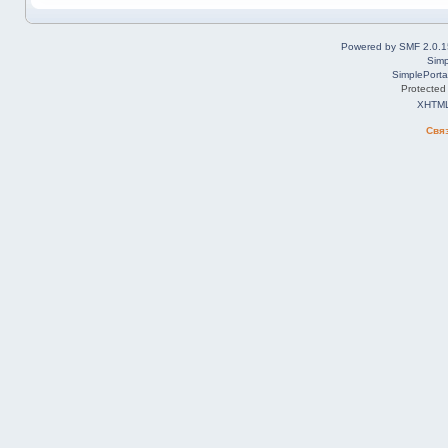
Powered by SMF 2.0.1
Simp
SimplePorta
Protected
XHTM
Свя