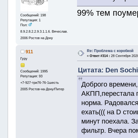
99% тем поумер
Сообщений: 198
Репутация: 1
Пол:
8.9.2.8.2.2.9.3.1.1.6. Вячеслав.
2006
Ростов на Дону
Re: Проблема с коробкой
911
«
Ответ #314 :
28 Сентября 2020
Гуру
Цитата: Den Sochi
Сообщений: 1995
Репутация: 93
Доброго времени
+7-927-три76-76-1шесть
2005
Ростов-на-Дону/Питер
АКПП,перестала п
норма. Радовался
ехать((( на D сто
минут поехала. З
фильтр. Вчера по