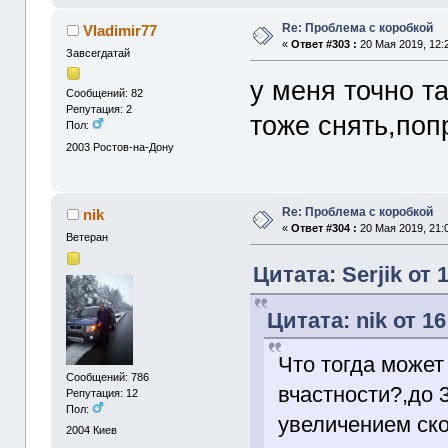
Re: Проблема с коробкой
Vladimir77
«
Ответ #303 :
20 Мая 2019, 12:
Завсегдатай
у меня точно т
Сообщений: 82
Репутация: 2
тоже снять,поп
Пол:
2003
Ростов-на-Дону
Re: Проблема с коробкой
nik
«
Ответ #304 :
20 Мая 2019, 21:
Ветеран
Цитата: Serjik от 
Цитата: nik от 1
Что тогда может
Сообщений: 786
вчастности?,до 3
Репутация: 12
Пол:
увеличением ско
2004
Киев