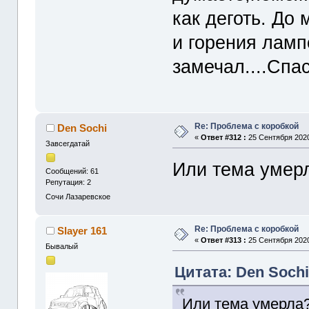
как деготь. До
и горения ламп
замечал....Спа
Re: Проблема с коробкой
Den Sochi
«
Ответ #312 :
25 Сентября 2020
Завсегдатай
Или тема умерл
Сообщений: 61
Репутация: 2
Сочи Лазаревское
Re: Проблема с коробкой
Slayer 161
«
Ответ #313 :
25 Сентября 2020
Бывалый
Цитата: Den Sochi
Или тема умерла?