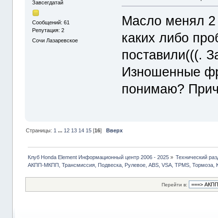
Завсегдатай
Масло менял 2 
Сообщений: 61
Репутация: 2
каких либо про
Сочи Лазаревское
поставили(((. 
Изношенные фр
понимаю? Причи
Страницы:
1
...
12
13
14
15
[
16
]
Вверх
Клуб Honda Element Информационный центр 2006 - 2025
»
Технический раз
АКПП-МКПП, Трансмиссия, Подвеска, Рулевое, ABS, VSA, TPMS, Тормоза, 
Перейти в: