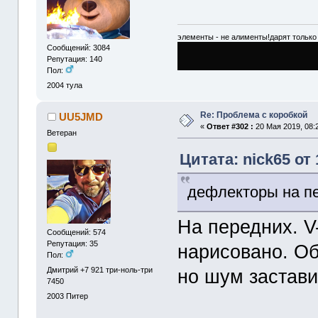
элементы - не алименты!дарят только 
Сообщений: 3084
Репутация: 140
Пол:
2004
тула
Re: Проблема с коробкой
UU5JMD
«
Ответ #302 :
20 Мая 2019, 08:
Ветеран
Цитата: nick65 от 
дефлекторы на п
На передних. V-
Сообщений: 574
Репутация: 35
нарисовано. Об
Пол:
Дмитрий +7 921 три-ноль-три
но шум застави
7450
2003
Питер