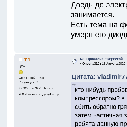
Доедь до элект
занимается.
Есть тема на ф
умершего диодн
Re: Проблема с коробкой
911
«
Ответ #310 :
15 Августа 2020, 
Гуру
Цитата: Vladimir7
Сообщений: 1995
Репутация: 93
кто нибудь пробо
+7-927-три76-76-1шесть
2005
Ростов-на-Дону/Питер
компрессором? в 
сбить обратно гря
затем частичная 
ребята данную пр