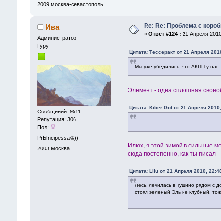
2009
москва-севастополь
Re: Re: Проблема с короб
Ива
«
Ответ #124 :
21 Апреля 2010,
Администрaтор
Гуру
Цитата: Тессеракт от 21 Апреля 2010
Мы уже убедились, что АКПП у нас э
Элемент - одна сплошная своеоб
Цитата: Kiber Got от 21 Апреля 2010,
Сообщений: 9511
Репутация: 306
....
Пол:
PrЫncipessa♔))
Илюх, я этой зимой в сильные мо
2003
Москва
сюда постепенно, как ты писал -
Цитата: Lilu от 21 Апреля 2010, 22:4
Лесь, лечилась в Тушино рядом с 
стоял эеленый Эль не клубный, тож