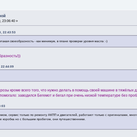
кой
 23:06:40 »
, 22:43:53
такая своеобразность - как минимум, в плане проверки уровня масла :-)
разность!))
 22:44:09
розы кроме всего того, что нужно делать в помощь своей машине в тяжёлых дл
 помогало: заводился Бегемот и бегал при очень низкой температуре без про
8:03
домом, сервис только по ремонту АКПП и двигателей, работают только с оригиналами, мно
е коробка но с большим пробегом, они путешественники.