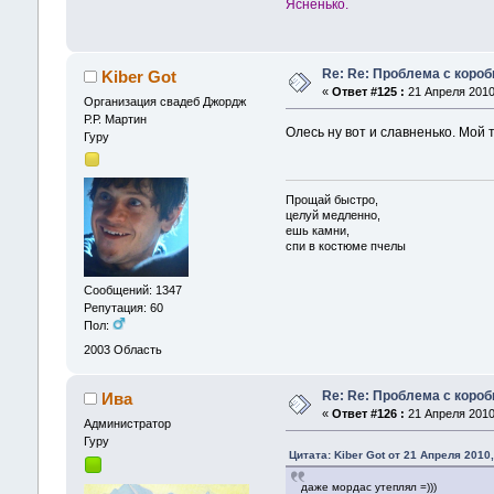
Ясненько.
Re: Re: Проблема с короб
Kiber Got
«
Ответ #125 :
21 Апреля 2010,
Организация свадеб Джордж
Р.Р. Мартин
Олесь ну вот и славненько. Мой 
Гуру
Прощай быстро,
целуй медленно,
ешь камни,
спи в костюме пчелы
Сообщений: 1347
Репутация: 60
Пол:
2003
Область
Re: Re: Проблема с короб
Ива
«
Ответ #126 :
21 Апреля 2010,
Администрaтор
Гуру
Цитата: Kiber Got от 21 Апреля 2010,
даже мордас утеплял =)))