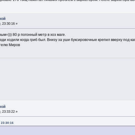
кой
 23:30:16 »
м=))) 80 р погонный метр в хоз маге.
юди ходили когда гриб был. Внизу за уши буксировочные крепил вверху под ка
ателю Миров
кой
 23:33:22 »
 23:30:16