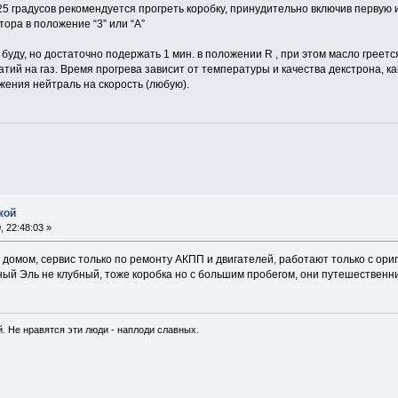
градусов рекомендуется прогреть коробку, принудительно включив первую ил
тора в положение “3” или “А”
уду, но достаточно подержать 1 мин. в положении R , при этом масло греется
тий на газ. Время прогрева зависит от температуры и качества декстрона, ка
ения нейтраль на скорость (любую).
кой
 22:48:03 »
с домом, сервис только по ремонту АКПП и двигателей, работают только с о
ный Эль не клубный, тоже коробка но с большим пробегом, они путешественни
. Не нравятся эти люди - наплоди славных.