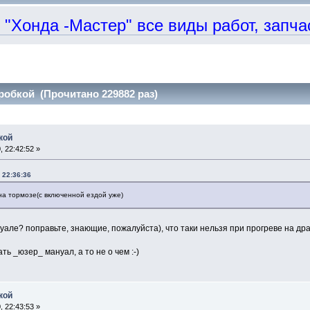
онда -Мастер" все виды работ, запчаст
робкой (Прочитано 229882 раз)
кой
 22:42:52 »
 22:36:36
 на тормозе(с включенной ездой уже)
мануале? поправьте, знающие, пожалуйста), что таки нельзя при прогреве на д
ть _юзер_ мануал, а то не о чем :-)
кой
 22:43:53 »