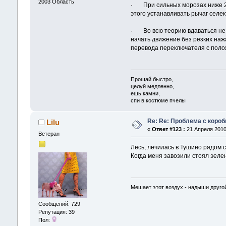
2003
Область
· При сильных морозах ниже 25 
этого устанавливать рычаг селек
· Во всю теорию вдаваться не б
начать движение без резких нажа
перевода переключателя с полож
Прощай быстро,
целуй медленно,
ешь камни,
спи в костюме пчелы
Re: Re: Проблема с короб
Lilu
«
Ответ #123 :
21 Апреля 2010,
Ветеран
Лесь, лечилась в Тушино рядом 
Когда меня завозили стоял эеле
Мешает этот воздух - надыши другой
Сообщений: 729
Репутация: 39
Пол: