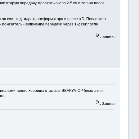
и вторую передачу, проехать около 2-5 км и только после
 за счет кпд гидротрансформатора и после в D. После чего
к показатель - включение передачи через 1-2 сек после
Записан
ригиналами, много хороших отзывов. ЭВАКУАТОР бесплатно.
ки.
Записан