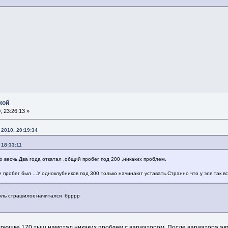
кой
 23:26:13 »
2010, 20:19:34
 18:33:11
весчь.Два года откатал ,общий пробег под 200 ,никаких проблем.
 пробег был ...У одноклубников под 300 только начинают уставать.Странно что у эля так в
толь страшилок начитался брррр
 хрюшке 170 тыщ намотал никаких проблем с вариатором. После вариатора а