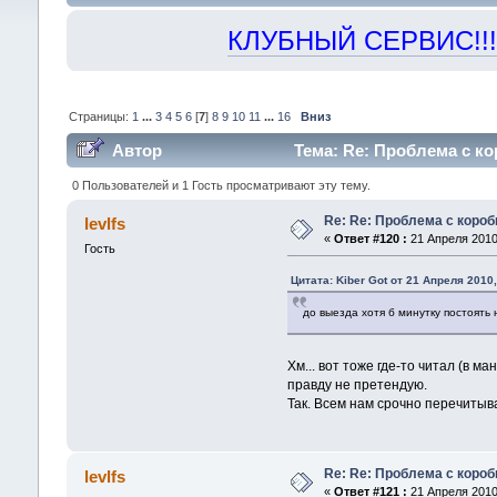
КЛУБНЫЙ СЕРВИС!!! "Х
Страницы:
1
...
3
4
5
6
[
7
]
8
9
10
11
...
16
Вниз
Автор
Тема: Re: Проблема с ко
0 Пользователей и 1 Гость просматривают эту тему.
Re: Re: Проблема с короб
levlfs
«
Ответ #120 :
21 Апреля 2010,
Гость
Цитата: Kiber Got от 21 Апреля 2010,
до выезда хотя б минутку постоять
Хм... вот тоже где-то читал (в 
правду не претендую.
Так. Всем нам срочно перечитыва
Re: Re: Проблема с короб
levlfs
«
Ответ #121 :
21 Апреля 2010,