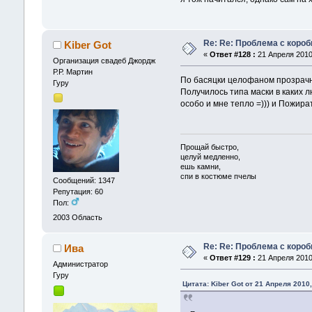
Re: Re: Проблема с короб
Kiber Got
«
Ответ #128 :
21 Апреля 2010,
Организация свадеб Джордж
Р.Р. Мартин
По басяцки целофаном прозрачны
Гуру
Получилось типа маски в каких л
особо и мне тепло =))) и Пожир
Прощай быстро,
целуй медленно,
ешь камни,
спи в костюме пчелы
Сообщений: 1347
Репутация: 60
Пол:
2003
Область
Re: Re: Проблема с короб
Ива
«
Ответ #129 :
21 Апреля 2010,
Администрaтор
Гуру
Цитата: Kiber Got от 21 Апреля 2010,