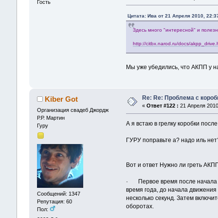
Гость
Цитата: Ива от 21 Апреля 2010, 22:3
Здесь много "интересной" и полез
http://citbx.narod.ru/docs/akpp_drive
Мы уже убедились, что АКПП у на
Re: Re: Проблема с короб
Kiber Got
«
Ответ #122 :
21 Апреля 2010,
Организация свадеб Джордж
Р.Р. Мартин
А я встаю в грелку коробки после
Гуру
ГУРУ поправьте а? надо иль нет
Вот и ответ Нужно ли греть АКП
· Первое время после начала д
время года, до начала движения
Сообщений: 1347
несколько секунд. Затем включи
Репутация: 60
оборотах.
Пол: