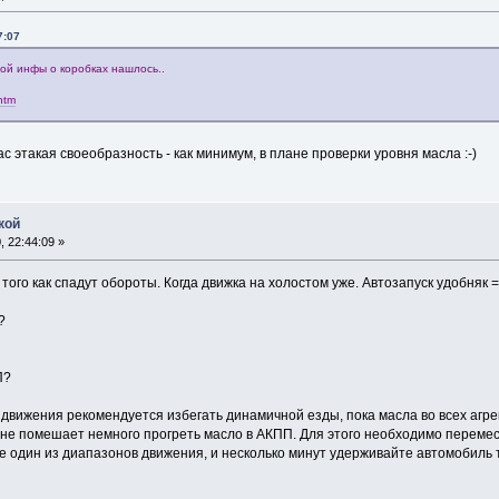
7:07
ной инфы о коробках нашлось..
.htm
с этакая своеобразность - как минимум, в плане проверки уровня масла :-)
кой
 22:44:09 »
 того как спадут обороты. Когда движка на холостом уже. Автозапуск удобняк =
?
П?
вижения рекомендуется избегать динамичной езды, пока масла во всех агре
 не помешает немного прогреть масло в АКПП. Для этого необходимо перемес
те один из диапазонов движения, и несколько минут удерживайте автомобиль