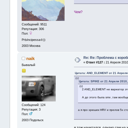
Чем?
Сообщений: 9511
Репутация: 306
Пол:
PrЫncipessa♔))
2003
Москва
Re: Re: Проблема с короб
naik
«
Ответ #127 :
21 Апреля 2010,
Бывалый
Цитата: AND_ELEMENT от 21 Апреля 
Цитата: SPIKE от 21 Апреля 2010,
2 AND_ELEMENT не вариатор это 
А до этого была smx ,там вообще
Сообщений: 124
Репутация: 3
а я про хрюшек HRV и прелов 5х с
Пол:
2003
Подольск
я тож начитался, однако сам на