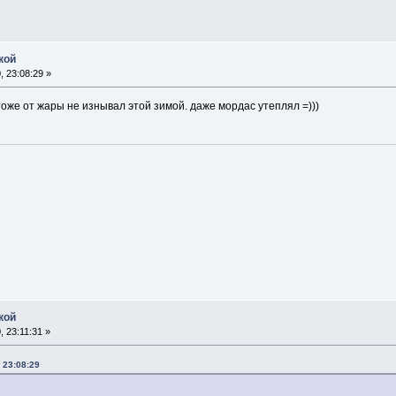
кой
 23:08:29 »
тоже от жары не изнывал этой зимой. даже мордас утеплял =)))
кой
 23:11:31 »
 23:08:29