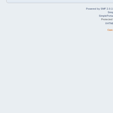
Powered by SMF 2.0.1
Simp
SimplePorta
Protected
XHTM
Свя