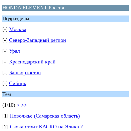
HONDA ELEMENT Россия
Подразделы
[-]
Москва
[-]
Северо-Западный регион
[-]
Урал
[-]
Краснодарский край
[-]
Башкортостан
[-]
Сибирь
Тем
(1/10)
>
>>
[1]
Поволжье (Самарская область)
[2]
Скока стоит КАСКО на Элика ?