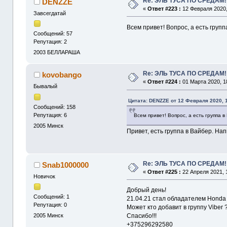
Re: ЭЛЬ ТУСА ПО СРЕДАМ!
DENZZE
«
Ответ #223 :
12 Февраля 2020,
Завсегдатай
Всем привет! Вопрос, а есть груп
Сообщений: 57
Репутация: 2
2003
БЕЛЛАРАША
Re: ЭЛЬ ТУСА ПО СРЕДАМ!
kovobango
«
Ответ #224 :
01 Марта 2020, 1
Бывалый
Цитата: DENZZE от 12 Февраля 2020, 
Сообщений: 158
Репутация: 6
Всем привет! Вопрос, а есть группа 
2005
Минск
Привет, есть группа в Вайбер. На
Re: ЭЛЬ ТУСА ПО СРЕДАМ!
Snab1000000
«
Ответ #225 :
22 Апреля 2021, 
Новичок
Добрый день!
Сообщений: 1
21.04.21 стал обладателем Honda E
Репутация: 0
Может кто добавит в группу Viber 
2005
Минск
Спасибо!!!
+375296292580