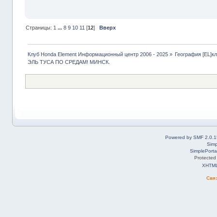
Страницы:
1
...
8
9
10
11
[
12
]
Вверх
Клуб Honda Element Информационный центр 2006 - 2025
»
География [EL]к
ЭЛЬ ТУСА ПО СРЕДАМ! МИНСК.
Powered by SMF 2.0.1
Simp
SimplePorta
Protected
XHTM
Свя