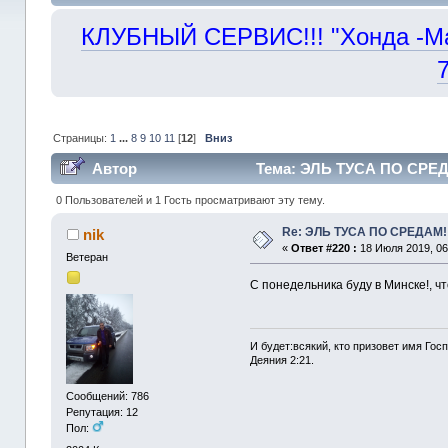
КЛУБНЫЙ СЕРВИС!!! "Хонда -Маст
Страницы:
1
...
8
9
10
11
[
12
]
Вниз
Автор
Тема: ЭЛЬ ТУСА ПО СРЕДА
0 Пользователей и 1 Гость просматривают эту тему.
Re: ЭЛЬ ТУСА ПО СРЕДАМ!
nik
«
Ответ #220 :
18 Июля 2019, 06
Ветеран
С понедельника буду в Минске!, ч
И будет:всякий, кто призовет имя Госп
Деяния 2:21.
Сообщений: 786
Репутация: 12
Пол: